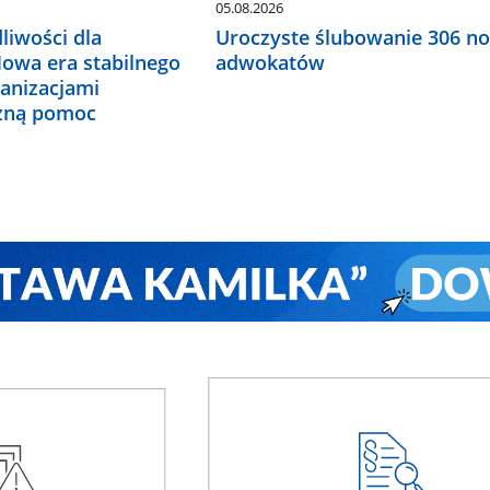
05.08.2026
liwości dla
Uroczyste ślubowanie 306 n
Nowa era stabilnego
adwokatów
ganizacjami
czną pomoc