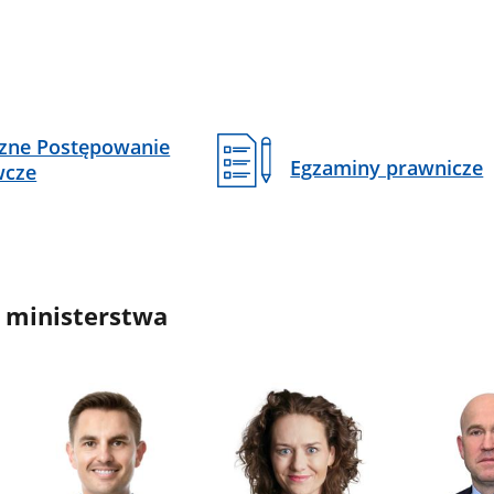
czne Postępowanie
Egzaminy prawnicze
wcze
 ministerstwa