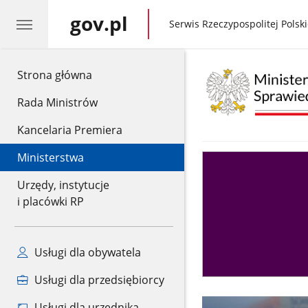
gov.pl
gov.pl
Serwis Rzeczypospolitej Polski
gov.pl
Strona główna
Rada Ministrów
Kancelaria Premiera
Ministerstwa
Asystent
sędziego
Urzędy, instytucje
i placówki RP
Usługi dla obywatela
Usługi dla przedsiębiorcy
Usługi dla urzędnika