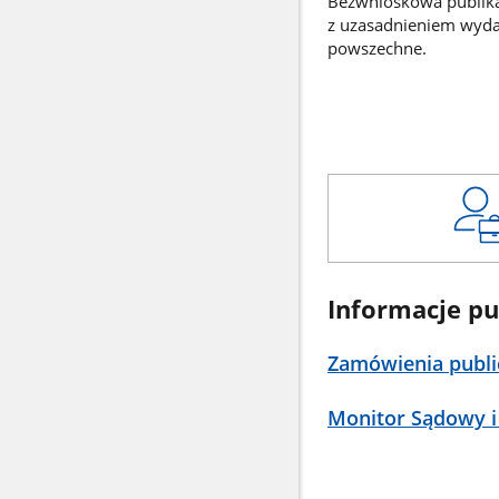
Bezwnioskowa publikac
z uzasadnieniem wyd
powszechne.
Informacje pu
Zamówienia publi
Monitor Sądowy i