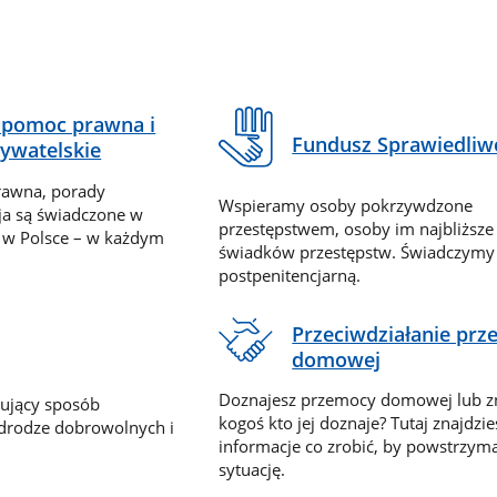
pomoc prawna i
Fundusz Sprawiedliw
ywatelskie
rawna, porady
Wspieramy osoby pokrzywdzone
ja są świadczone w
przestępstwem, osoby im najbliższe
 w Polsce – w każdym
świadków przestępstw. Świadczym
postpenitencjarną.
Przeciwdziałanie pr
domowej
Doznajesz przemocy domowej lub z
nujący sposób
kogoś kto jej doznaje? Tutaj znajdzie
 drodze dobrowolnych i
informacje co zrobić, by powstrzyma
sytuację.