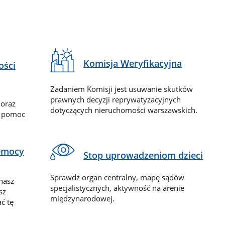
Komisja Weryfikacyjna
ości
Zadaniem Komisji jest usuwanie skutków
prawnych decyzji reprywatyzacyjnych
 oraz
dotyczących nieruchomości warszawskich.
y pomoc
zemocy
Stop uprowadzeniom dzieci
Sprawdź organ centralny, mapę sądów
nasz
specjalistycznych, aktywność na arenie
sz
międzynarodowej.
ć tę