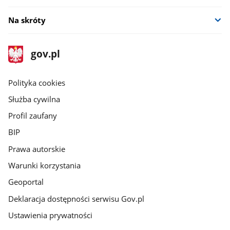
Na skróty
stopka
Strona
gov.pl
gov.pl
główna
gov.pl
Polityka cookies
Służba cywilna
Profil zaufany
BIP
Prawa autorskie
Warunki korzystania
Geoportal
Deklaracja dostępności serwisu Gov.pl
Ustawienia prywatności