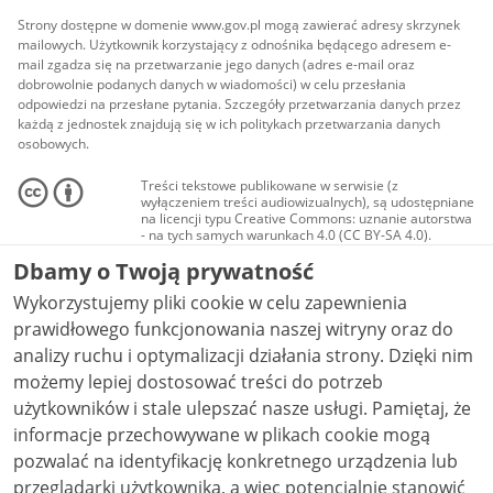
Strony dostępne w domenie www.gov.pl mogą zawierać adresy skrzynek
mailowych. Użytkownik korzystający z odnośnika będącego adresem e-
mail zgadza się na przetwarzanie jego danych (adres e-mail oraz
dobrowolnie podanych danych w wiadomości) w celu przesłania
odpowiedzi na przesłane pytania. Szczegóły przetwarzania danych przez
każdą z jednostek znajdują się w ich politykach przetwarzania danych
osobowych.
Treści tekstowe publikowane w serwisie (z
wyłączeniem treści audiowizualnych), są udostępniane
na licencji typu Creative Commons: uznanie autorstwa
- na tych samych warunkach 4.0 (CC BY-SA 4.0).
Materiały audiowizualne, w tym zdjęcia, materiały
Dbamy o Twoją prywatność
audio i wideo, są udostępniane na licencji typu
Creative Commons: uznanie autorstwa użycie
Wykorzystujemy pliki cookie w celu zapewnienia
niekomercyjne - bez utworów zależnych 4.0 (CC BY-
NC-ND 4.0), o ile nie jest to stwierdzone inaczej.
prawidłowego funkcjonowania naszej witryny oraz do
analizy ruchu i optymalizacji działania strony. Dzięki nim
możemy lepiej dostosować treści do potrzeb
użytkowników i stale ulepszać nasze usługi. Pamiętaj, że
informacje przechowywane w plikach cookie mogą
pozwalać na identyfikację konkretnego urządzenia lub
przeglądarki użytkownika, a więc potencjalnie stanowić