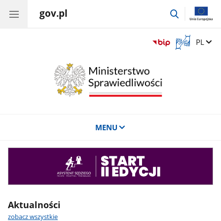
gov.pl
przejdź
do
wyszukiwar
Otwórz
Zmień 
PL
okno
z
tłumaczem
języka
migowego
MENU
Asystent
sędziego
Aktualności
zobacz wszystkie