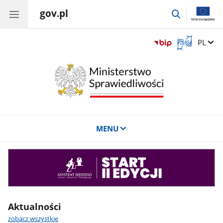
gov.pl
przejdź
do
wyszukiwar
Otwórz
Zmień 
PL
okno
z
tłumaczem
języka
migowego
MENU
Asystent
sędziego
Aktualności
zobacz wszystkie