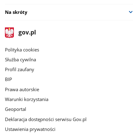
Na skróty
stopka
Strona
gov.pl
gov.pl
główna
gov.pl
Polityka cookies
Służba cywilna
Profil zaufany
BIP
Prawa autorskie
Warunki korzystania
Geoportal
Deklaracja dostępności serwisu Gov.pl
Ustawienia prywatności