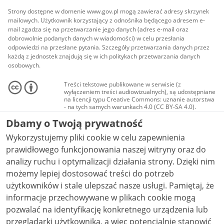
Strony dostępne w domenie www.gov.pl mogą zawierać adresy skrzynek
mailowych. Użytkownik korzystający z odnośnika będącego adresem e-
mail zgadza się na przetwarzanie jego danych (adres e-mail oraz
dobrowolnie podanych danych w wiadomości) w celu przesłania
odpowiedzi na przesłane pytania. Szczegóły przetwarzania danych przez
każdą z jednostek znajdują się w ich politykach przetwarzania danych
osobowych.
Treści tekstowe publikowane w serwisie (z
wyłączeniem treści audiowizualnych), są udostępniane
na licencji typu Creative Commons: uznanie autorstwa
- na tych samych warunkach 4.0 (CC BY-SA 4.0).
Materiały audiowizualne, w tym zdjęcia, materiały
Dbamy o Twoją prywatność
audio i wideo, są udostępniane na licencji typu
Creative Commons: uznanie autorstwa użycie
Wykorzystujemy pliki cookie w celu zapewnienia
niekomercyjne - bez utworów zależnych 4.0 (CC BY-
NC-ND 4.0), o ile nie jest to stwierdzone inaczej.
prawidłowego funkcjonowania naszej witryny oraz do
analizy ruchu i optymalizacji działania strony. Dzięki nim
możemy lepiej dostosować treści do potrzeb
użytkowników i stale ulepszać nasze usługi. Pamiętaj, że
informacje przechowywane w plikach cookie mogą
pozwalać na identyfikację konkretnego urządzenia lub
przeglądarki użytkownika, a więc potencjalnie stanowić