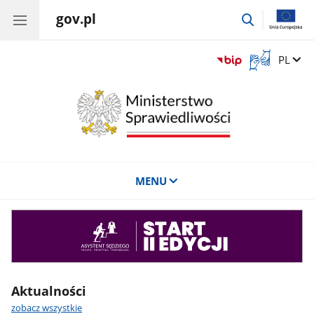
gov.pl
przejdź
do
wyszukiwar
Otwórz
Zmień 
PL
okno
z
tłumaczem
języka
migowego
MENU
Asystent
sędziego
Aktualności
zobacz wszystkie