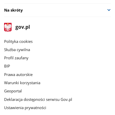
Na skróty
stopka
Strona
gov.pl
gov.pl
główna
gov.pl
Polityka cookies
Służba cywilna
Profil zaufany
BIP
Prawa autorskie
Warunki korzystania
Geoportal
Deklaracja dostępności serwisu Gov.pl
Ustawienia prywatności