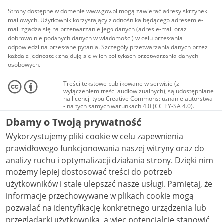
Strony dostępne w domenie www.gov.pl mogą zawierać adresy skrzynek
mailowych. Użytkownik korzystający z odnośnika będącego adresem e-
mail zgadza się na przetwarzanie jego danych (adres e-mail oraz
dobrowolnie podanych danych w wiadomości) w celu przesłania
odpowiedzi na przesłane pytania. Szczegóły przetwarzania danych przez
każdą z jednostek znajdują się w ich politykach przetwarzania danych
osobowych.
Treści tekstowe publikowane w serwisie (z
wyłączeniem treści audiowizualnych), są udostępniane
na licencji typu Creative Commons: uznanie autorstwa
- na tych samych warunkach 4.0 (CC BY-SA 4.0).
Materiały audiowizualne, w tym zdjęcia, materiały
Dbamy o Twoją prywatność
audio i wideo, są udostępniane na licencji typu
Creative Commons: uznanie autorstwa użycie
Wykorzystujemy pliki cookie w celu zapewnienia
niekomercyjne - bez utworów zależnych 4.0 (CC BY-
NC-ND 4.0), o ile nie jest to stwierdzone inaczej.
prawidłowego funkcjonowania naszej witryny oraz do
analizy ruchu i optymalizacji działania strony. Dzięki nim
możemy lepiej dostosować treści do potrzeb
użytkowników i stale ulepszać nasze usługi. Pamiętaj, że
informacje przechowywane w plikach cookie mogą
pozwalać na identyfikację konkretnego urządzenia lub
przeglądarki użytkownika, a więc potencjalnie stanowić