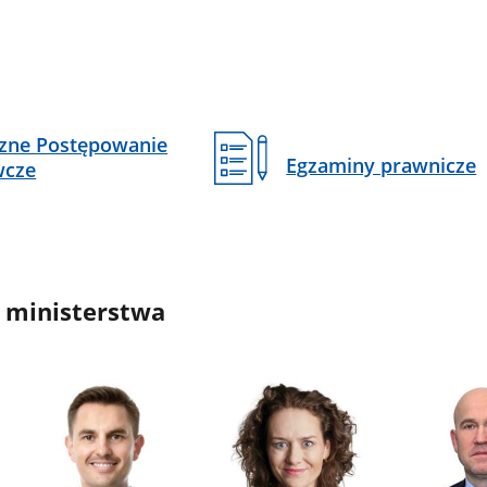
czne Postępowanie
Egzaminy prawnicze
wcze
 ministerstwa