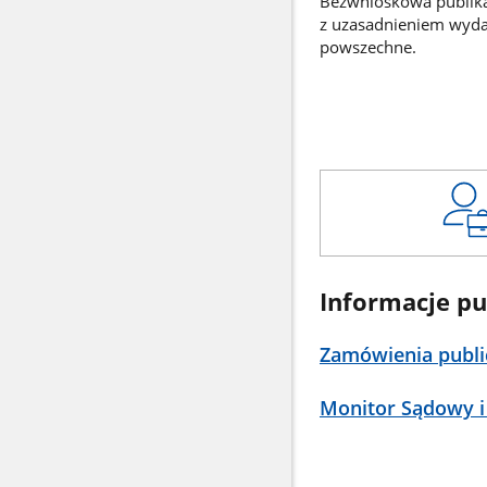
Bezwnioskowa publikac
z uzasadnieniem wyd
powszechne.
Informacje pu
Zamówienia publi
Monitor Sądowy i