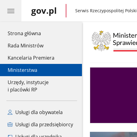
gov.pl
gov.pl
Serwis Rzeczypospolitej Polski
gov.pl
Strona główna
Rada Ministrów
Kancelaria Premiera
Ministerstwa
Asystent
sędziego
Urzędy, instytucje
i placówki RP
Usługi dla obywatela
Usługi dla przedsiębiorcy
Usługi dla urzędnika