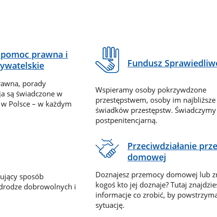
pomoc prawna i
Fundusz Sprawiedliw
ywatelskie
rawna, porady
Wspieramy osoby pokrzywdzone
ja są świadczone w
przestępstwem, osoby im najbliższe
 w Polsce – w każdym
świadków przestępstw. Świadczym
postpenitencjarną.
Przeciwdziałanie pr
domowej
Doznajesz przemocy domowej lub z
nujący sposób
kogoś kto jej doznaje? Tutaj znajdzie
 drodze dobrowolnych i
informacje co zrobić, by powstrzyma
sytuację.