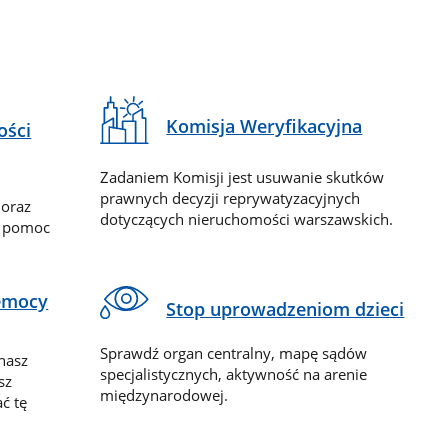
Komisja Weryfikacyjna
ości
Zadaniem Komisji jest usuwanie skutków
prawnych decyzji reprywatyzacyjnych
 oraz
dotyczących nieruchomości warszawskich.
y pomoc
zemocy
Stop uprowadzeniom dzieci
Sprawdź organ centralny, mapę sądów
nasz
specjalistycznych, aktywność na arenie
sz
międzynarodowej.
ć tę