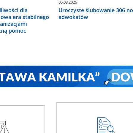
05.08.2026
liwości dla
Uroczyste ślubowanie 306 n
Nowa era stabilnego
adwokatów
ganizacjami
czną pomoc