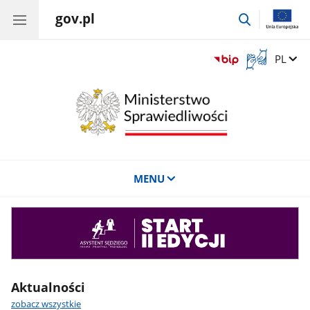
gov.pl
przejdź
do
wyszukiwar
Otwórz
Zmień 
PL
okno
z
tłumaczem
języka
migowego
MENU
Asystent
sędziego
Aktualności
zobacz wszystkie