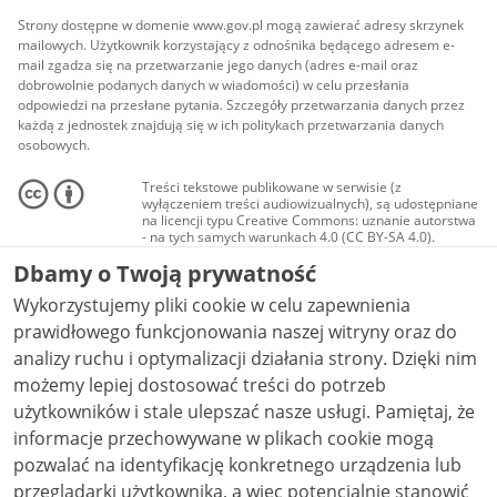
Strony dostępne w domenie www.gov.pl mogą zawierać adresy skrzynek
mailowych. Użytkownik korzystający z odnośnika będącego adresem e-
mail zgadza się na przetwarzanie jego danych (adres e-mail oraz
dobrowolnie podanych danych w wiadomości) w celu przesłania
odpowiedzi na przesłane pytania. Szczegóły przetwarzania danych przez
każdą z jednostek znajdują się w ich politykach przetwarzania danych
osobowych.
Treści tekstowe publikowane w serwisie (z
wyłączeniem treści audiowizualnych), są udostępniane
na licencji typu Creative Commons: uznanie autorstwa
- na tych samych warunkach 4.0 (CC BY-SA 4.0).
Materiały audiowizualne, w tym zdjęcia, materiały
Dbamy o Twoją prywatność
audio i wideo, są udostępniane na licencji typu
Creative Commons: uznanie autorstwa użycie
Wykorzystujemy pliki cookie w celu zapewnienia
niekomercyjne - bez utworów zależnych 4.0 (CC BY-
NC-ND 4.0), o ile nie jest to stwierdzone inaczej.
prawidłowego funkcjonowania naszej witryny oraz do
analizy ruchu i optymalizacji działania strony. Dzięki nim
możemy lepiej dostosować treści do potrzeb
użytkowników i stale ulepszać nasze usługi. Pamiętaj, że
informacje przechowywane w plikach cookie mogą
pozwalać na identyfikację konkretnego urządzenia lub
przeglądarki użytkownika, a więc potencjalnie stanowić