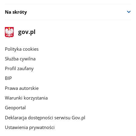
Na skróty
stopka
Strona
gov.pl
gov.pl
główna
gov.pl
Polityka cookies
Służba cywilna
Profil zaufany
BIP
Prawa autorskie
Warunki korzystania
Geoportal
Deklaracja dostępności serwisu Gov.pl
Ustawienia prywatności