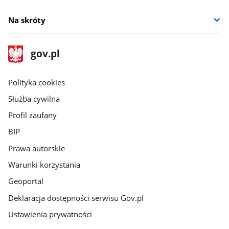
Na skróty
stopka
Strona
gov.pl
gov.pl
główna
gov.pl
Polityka cookies
Służba cywilna
Profil zaufany
BIP
Prawa autorskie
Warunki korzystania
Geoportal
Deklaracja dostępności serwisu Gov.pl
Ustawienia prywatności