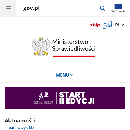
gov.pl
przejdź
do
wyszukiwar
Otwórz
Zmień 
PL
okno
z
tłumaczem
języka
migowego
MENU
Asystent
sędziego
Aktualności
zobacz wszystkie