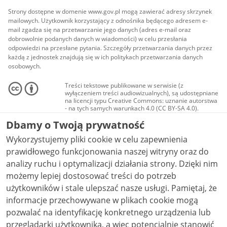
Strony dostępne w domenie www.gov.pl mogą zawierać adresy skrzynek
mailowych. Użytkownik korzystający z odnośnika będącego adresem e-
mail zgadza się na przetwarzanie jego danych (adres e-mail oraz
dobrowolnie podanych danych w wiadomości) w celu przesłania
odpowiedzi na przesłane pytania. Szczegóły przetwarzania danych przez
każdą z jednostek znajdują się w ich politykach przetwarzania danych
osobowych.
Treści tekstowe publikowane w serwisie (z
wyłączeniem treści audiowizualnych), są udostępniane
na licencji typu Creative Commons: uznanie autorstwa
- na tych samych warunkach 4.0 (CC BY-SA 4.0).
Materiały audiowizualne, w tym zdjęcia, materiały
Dbamy o Twoją prywatność
audio i wideo, są udostępniane na licencji typu
Creative Commons: uznanie autorstwa użycie
Wykorzystujemy pliki cookie w celu zapewnienia
niekomercyjne - bez utworów zależnych 4.0 (CC BY-
NC-ND 4.0), o ile nie jest to stwierdzone inaczej.
prawidłowego funkcjonowania naszej witryny oraz do
analizy ruchu i optymalizacji działania strony. Dzięki nim
możemy lepiej dostosować treści do potrzeb
użytkowników i stale ulepszać nasze usługi. Pamiętaj, że
informacje przechowywane w plikach cookie mogą
pozwalać na identyfikację konkretnego urządzenia lub
przeglądarki użytkownika, a więc potencjalnie stanowić