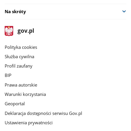
Na skróty
stopka
Strona
gov.pl
gov.pl
główna
gov.pl
Polityka cookies
Służba cywilna
Profil zaufany
BIP
Prawa autorskie
Warunki korzystania
Geoportal
Deklaracja dostępności serwisu Gov.pl
Ustawienia prywatności