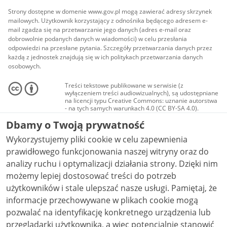
Strony dostępne w domenie www.gov.pl mogą zawierać adresy skrzynek
mailowych. Użytkownik korzystający z odnośnika będącego adresem e-
mail zgadza się na przetwarzanie jego danych (adres e-mail oraz
dobrowolnie podanych danych w wiadomości) w celu przesłania
odpowiedzi na przesłane pytania. Szczegóły przetwarzania danych przez
każdą z jednostek znajdują się w ich politykach przetwarzania danych
osobowych.
Treści tekstowe publikowane w serwisie (z
wyłączeniem treści audiowizualnych), są udostępniane
na licencji typu Creative Commons: uznanie autorstwa
- na tych samych warunkach 4.0 (CC BY-SA 4.0).
Materiały audiowizualne, w tym zdjęcia, materiały
Dbamy o Twoją prywatność
audio i wideo, są udostępniane na licencji typu
Creative Commons: uznanie autorstwa użycie
Wykorzystujemy pliki cookie w celu zapewnienia
niekomercyjne - bez utworów zależnych 4.0 (CC BY-
NC-ND 4.0), o ile nie jest to stwierdzone inaczej.
prawidłowego funkcjonowania naszej witryny oraz do
analizy ruchu i optymalizacji działania strony. Dzięki nim
możemy lepiej dostosować treści do potrzeb
użytkowników i stale ulepszać nasze usługi. Pamiętaj, że
informacje przechowywane w plikach cookie mogą
pozwalać na identyfikację konkretnego urządzenia lub
przeglądarki użytkownika, a więc potencjalnie stanowić