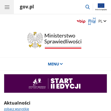
gov.pl
przejdź
do
wyszukiwar
Otwórz
Zmień 
PL
okno
z
tłumaczem
języka
migowego
MENU
Asystent
sędziego
Aktualności
zobacz wszystkie