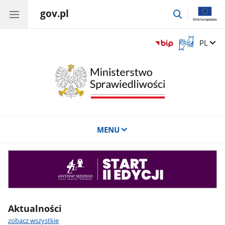
gov.pl
przejdź
do
wyszukiwar
Otwórz
Zmień 
PL
okno
z
tłumaczem
języka
migowego
MENU
Asystent
sędziego
Aktualności
zobacz wszystkie