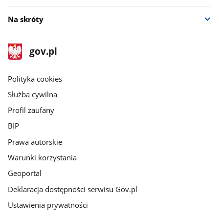
Na skróty
stopka
Strona
gov.pl
gov.pl
główna
gov.pl
Polityka cookies
Służba cywilna
Profil zaufany
BIP
Prawa autorskie
Warunki korzystania
Geoportal
Deklaracja dostępności serwisu Gov.pl
Ustawienia prywatności