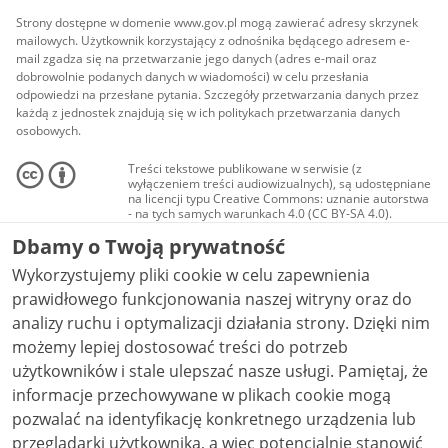
Strony dostępne w domenie www.gov.pl mogą zawierać adresy skrzynek
mailowych. Użytkownik korzystający z odnośnika będącego adresem e-
mail zgadza się na przetwarzanie jego danych (adres e-mail oraz
dobrowolnie podanych danych w wiadomości) w celu przesłania
odpowiedzi na przesłane pytania. Szczegóły przetwarzania danych przez
każdą z jednostek znajdują się w ich politykach przetwarzania danych
osobowych.
Treści tekstowe publikowane w serwisie (z
wyłączeniem treści audiowizualnych), są udostępniane
na licencji typu Creative Commons: uznanie autorstwa
- na tych samych warunkach 4.0 (CC BY-SA 4.0).
Materiały audiowizualne, w tym zdjęcia, materiały
Dbamy o Twoją prywatność
audio i wideo, są udostępniane na licencji typu
Creative Commons: uznanie autorstwa użycie
Wykorzystujemy pliki cookie w celu zapewnienia
niekomercyjne - bez utworów zależnych 4.0 (CC BY-
NC-ND 4.0), o ile nie jest to stwierdzone inaczej.
prawidłowego funkcjonowania naszej witryny oraz do
analizy ruchu i optymalizacji działania strony. Dzięki nim
możemy lepiej dostosować treści do potrzeb
użytkowników i stale ulepszać nasze usługi. Pamiętaj, że
informacje przechowywane w plikach cookie mogą
pozwalać na identyfikację konkretnego urządzenia lub
przeglądarki użytkownika, a więc potencjalnie stanowić