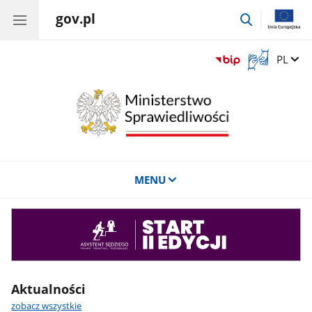
gov.pl
przejdź
do
wyszukiwar
Otwórz
Zmień 
PL
okno
z
tłumaczem
języka
migowego
MENU
Asystent
sędziego
Aktualności
zobacz wszystkie