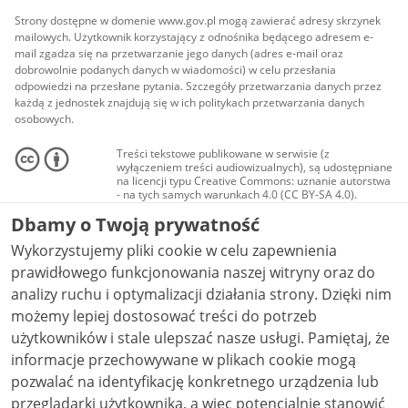
Strony dostępne w domenie www.gov.pl mogą zawierać adresy skrzynek
mailowych. Użytkownik korzystający z odnośnika będącego adresem e-
mail zgadza się na przetwarzanie jego danych (adres e-mail oraz
dobrowolnie podanych danych w wiadomości) w celu przesłania
odpowiedzi na przesłane pytania. Szczegóły przetwarzania danych przez
każdą z jednostek znajdują się w ich politykach przetwarzania danych
osobowych.
Treści tekstowe publikowane w serwisie (z
wyłączeniem treści audiowizualnych), są udostępniane
na licencji typu Creative Commons: uznanie autorstwa
- na tych samych warunkach 4.0 (CC BY-SA 4.0).
Materiały audiowizualne, w tym zdjęcia, materiały
Dbamy o Twoją prywatność
audio i wideo, są udostępniane na licencji typu
Creative Commons: uznanie autorstwa użycie
Wykorzystujemy pliki cookie w celu zapewnienia
niekomercyjne - bez utworów zależnych 4.0 (CC BY-
NC-ND 4.0), o ile nie jest to stwierdzone inaczej.
prawidłowego funkcjonowania naszej witryny oraz do
analizy ruchu i optymalizacji działania strony. Dzięki nim
możemy lepiej dostosować treści do potrzeb
użytkowników i stale ulepszać nasze usługi. Pamiętaj, że
informacje przechowywane w plikach cookie mogą
pozwalać na identyfikację konkretnego urządzenia lub
przeglądarki użytkownika, a więc potencjalnie stanowić