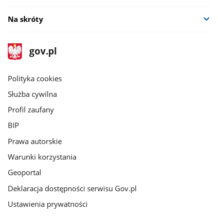
Na skróty
stopka
Strona
gov.pl
gov.pl
główna
gov.pl
Polityka cookies
Służba cywilna
Profil zaufany
BIP
Prawa autorskie
Warunki korzystania
Geoportal
Deklaracja dostępności serwisu Gov.pl
Ustawienia prywatności