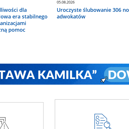
05.08.2026
liwości dla
Uroczyste ślubowanie 306 n
Nowa era stabilnego
adwokatów
ganizacjami
czną pomoc