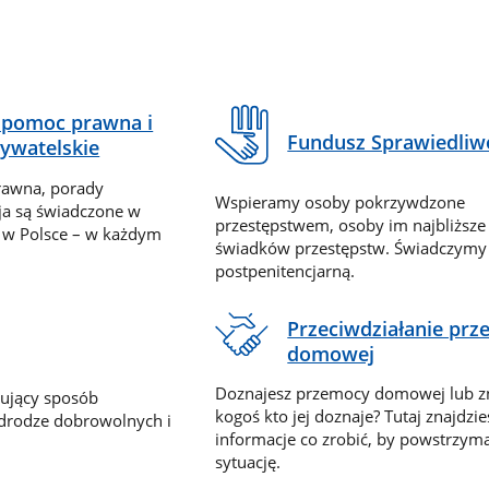
pomoc prawna i
Fundusz Sprawiedliw
ywatelskie
rawna, porady
Wspieramy osoby pokrzywdzone
ja są świadczone w
przestępstwem, osoby im najbliższe
 w Polsce – w każdym
świadków przestępstw. Świadczym
postpenitencjarną.
Przeciwdziałanie pr
domowej
Doznajesz przemocy domowej lub z
nujący sposób
kogoś kto jej doznaje? Tutaj znajdzie
 drodze dobrowolnych i
informacje co zrobić, by powstrzyma
sytuację.