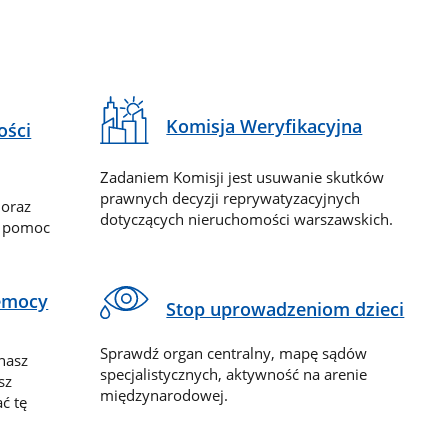
Komisja Weryfikacyjna
ości
Zadaniem Komisji jest usuwanie skutków
prawnych decyzji reprywatyzacyjnych
 oraz
dotyczących nieruchomości warszawskich.
y pomoc
zemocy
Stop uprowadzeniom dzieci
Sprawdź organ centralny, mapę sądów
nasz
specjalistycznych, aktywność na arenie
sz
międzynarodowej.
ć tę