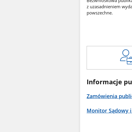
Bezwnioskowa publikac
z uzasadnieniem wyd
powszechne.
Informacje pu
Zamówienia publi
Monitor Sądowy i