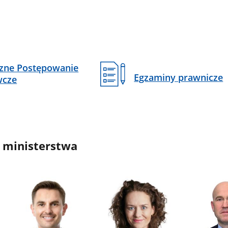
czne Postępowanie
Egzaminy prawnicze
wcze
 ministerstwa