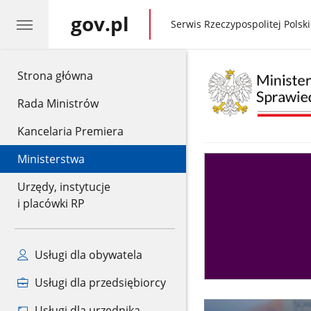
gov.pl
gov.pl
Serwis Rzeczypospolitej Polski
gov.pl
Strona główna
Rada Ministrów
Kancelaria Premiera
Ministerstwa
Asystent
sędziego
Urzędy, instytucje
i placówki RP
Usługi dla obywatela
Usługi dla przedsiębiorcy
Usługi dla urzędnika