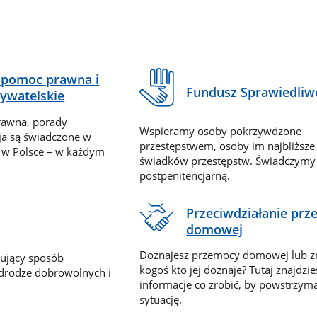
pomoc prawna i
Fundusz Sprawiedliw
ywatelskie
rawna, porady
Wspieramy osoby pokrzywdzone
ja są świadczone w
przestępstwem, osoby im najbliższe
 w Polsce – w każdym
świadków przestępstw. Świadczym
postpenitencjarną.
Przeciwdziałanie pr
domowej
Doznajesz przemocy domowej lub z
nujący sposób
kogoś kto jej doznaje? Tutaj znajdzie
 drodze dobrowolnych i
informacje co zrobić, by powstrzyma
sytuację.