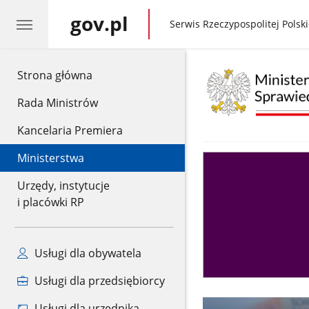
gov.pl
gov.pl
Serwis Rzeczypospolitej Polski
gov.pl
Strona główna
Rada Ministrów
Kancelaria Premiera
Ministerstwa
Asystent
sędziego
Urzędy, instytucje
i placówki RP
Usługi dla obywatela
Usługi dla przedsiębiorcy
Usługi dla urzędnika