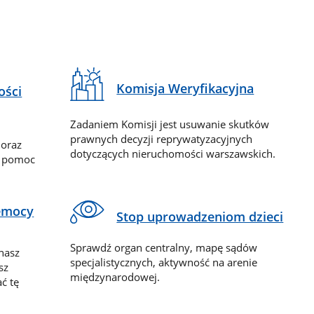
Komisja Weryfikacyjna
ości
Zadaniem Komisji jest usuwanie skutków
prawnych decyzji reprywatyzacyjnych
 oraz
dotyczących nieruchomości warszawskich.
y pomoc
zemocy
Stop uprowadzeniom dzieci
Sprawdź organ centralny, mapę sądów
nasz
specjalistycznych, aktywność na arenie
sz
międzynarodowej.
ć tę