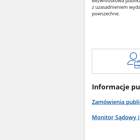
Bezwnioskowa publikac
z uzasadnieniem wyd
powszechne.
Informacje pu
Zamówienia publi
Monitor Sądowy i