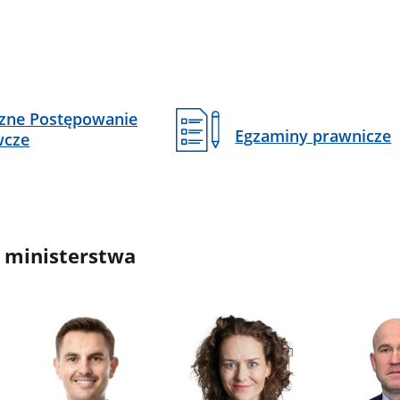
czne Postępowanie
Egzaminy prawnicze
wcze
 ministerstwa