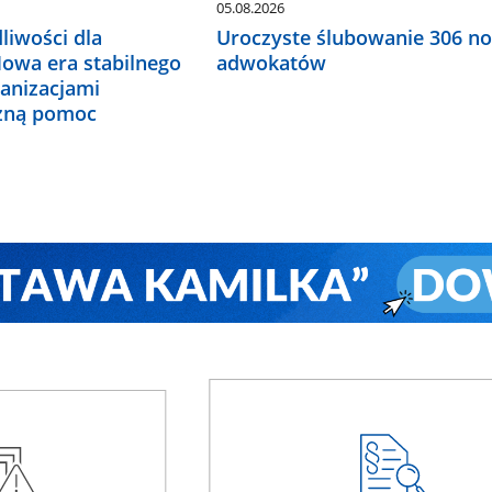
05.08.2026
liwości dla
Uroczyste ślubowanie 306 n
Nowa era stabilnego
adwokatów
ganizacjami
czną pomoc