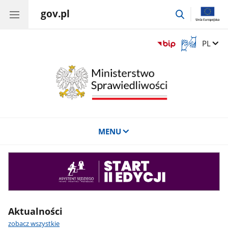
gov.pl
przejdź
do
wyszukiwar
Otwórz
Zmień 
PL
okno
z
tłumaczem
języka
migowego
MENU
Asystent
sędziego
Aktualności
zobacz wszystkie