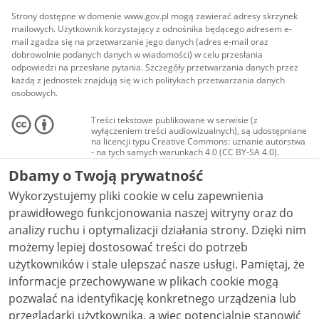
Strony dostępne w domenie www.gov.pl mogą zawierać adresy skrzynek
mailowych. Użytkownik korzystający z odnośnika będącego adresem e-
mail zgadza się na przetwarzanie jego danych (adres e-mail oraz
dobrowolnie podanych danych w wiadomości) w celu przesłania
odpowiedzi na przesłane pytania. Szczegóły przetwarzania danych przez
każdą z jednostek znajdują się w ich politykach przetwarzania danych
osobowych.
Treści tekstowe publikowane w serwisie (z
wyłączeniem treści audiowizualnych), są udostępniane
na licencji typu Creative Commons: uznanie autorstwa
- na tych samych warunkach 4.0 (CC BY-SA 4.0).
Materiały audiowizualne, w tym zdjęcia, materiały
Dbamy o Twoją prywatność
audio i wideo, są udostępniane na licencji typu
Creative Commons: uznanie autorstwa użycie
Wykorzystujemy pliki cookie w celu zapewnienia
niekomercyjne - bez utworów zależnych 4.0 (CC BY-
NC-ND 4.0), o ile nie jest to stwierdzone inaczej.
prawidłowego funkcjonowania naszej witryny oraz do
analizy ruchu i optymalizacji działania strony. Dzięki nim
możemy lepiej dostosować treści do potrzeb
użytkowników i stale ulepszać nasze usługi. Pamiętaj, że
informacje przechowywane w plikach cookie mogą
pozwalać na identyfikację konkretnego urządzenia lub
przeglądarki użytkownika, a więc potencjalnie stanowić