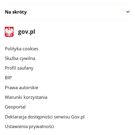
Na skróty
stopka
Strona
gov.pl
gov.pl
główna
gov.pl
Polityka cookies
Służba cywilna
Profil zaufany
BIP
Prawa autorskie
Warunki korzystania
Geoportal
Deklaracja dostępności serwisu Gov.pl
Ustawienia prywatności