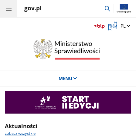
gov.pl
przejdź
do
wyszukiwar
Otwórz
Zmień 
PL
okno
z
tłumaczem
języka
migowego
MENU
Asystent
sędziego
Aktualności
zobacz wszystkie