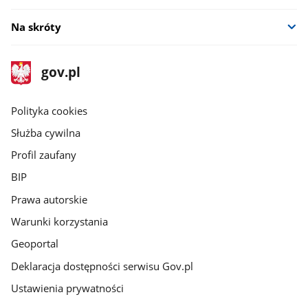
Na skróty
stopka
Strona
gov.pl
gov.pl
główna
gov.pl
Polityka cookies
Służba cywilna
Profil zaufany
BIP
Prawa autorskie
Warunki korzystania
Geoportal
Deklaracja dostępności serwisu Gov.pl
Ustawienia prywatności