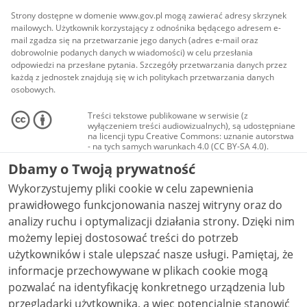
Strony dostępne w domenie www.gov.pl mogą zawierać adresy skrzynek
mailowych. Użytkownik korzystający z odnośnika będącego adresem e-
mail zgadza się na przetwarzanie jego danych (adres e-mail oraz
dobrowolnie podanych danych w wiadomości) w celu przesłania
odpowiedzi na przesłane pytania. Szczegóły przetwarzania danych przez
każdą z jednostek znajdują się w ich politykach przetwarzania danych
osobowych.
Treści tekstowe publikowane w serwisie (z
wyłączeniem treści audiowizualnych), są udostępniane
na licencji typu Creative Commons: uznanie autorstwa
- na tych samych warunkach 4.0 (CC BY-SA 4.0).
Materiały audiowizualne, w tym zdjęcia, materiały
Dbamy o Twoją prywatność
audio i wideo, są udostępniane na licencji typu
Creative Commons: uznanie autorstwa użycie
Wykorzystujemy pliki cookie w celu zapewnienia
niekomercyjne - bez utworów zależnych 4.0 (CC BY-
NC-ND 4.0), o ile nie jest to stwierdzone inaczej.
prawidłowego funkcjonowania naszej witryny oraz do
analizy ruchu i optymalizacji działania strony. Dzięki nim
możemy lepiej dostosować treści do potrzeb
użytkowników i stale ulepszać nasze usługi. Pamiętaj, że
informacje przechowywane w plikach cookie mogą
pozwalać na identyfikację konkretnego urządzenia lub
przeglądarki użytkownika, a więc potencjalnie stanowić