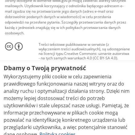
Strony dostępne w domenie www.gov.pl mogą zawierać adresy skrzynek
mailowych. Użytkownik korzystający z odnośnika będącego adresem e-
mail zgadza się na przetwarzanie jego danych (adres e-mail oraz
dobrowolnie podanych danych w wiadomości) w celu przesłania
odpowiedzi na przesłane pytania. Szczegóły przetwarzania danych przez
każdą z jednostek znajdują się w ich politykach przetwarzania danych
osobowych.
Treści tekstowe publikowane w serwisie (z
wyłączeniem treści audiowizualnych), są udostępniane
na licencji typu Creative Commons: uznanie autorstwa
- na tych samych warunkach 4.0 (CC BY-SA 4.0).
Materiały audiowizualne, w tym zdjęcia, materiały
Dbamy o Twoją prywatność
audio i wideo, są udostępniane na licencji typu
Creative Commons: uznanie autorstwa użycie
Wykorzystujemy pliki cookie w celu zapewnienia
niekomercyjne - bez utworów zależnych 4.0 (CC BY-
NC-ND 4.0), o ile nie jest to stwierdzone inaczej.
prawidłowego funkcjonowania naszej witryny oraz do
analizy ruchu i optymalizacji działania strony. Dzięki nim
możemy lepiej dostosować treści do potrzeb
użytkowników i stale ulepszać nasze usługi. Pamiętaj, że
informacje przechowywane w plikach cookie mogą
pozwalać na identyfikację konkretnego urządzenia lub
przeglądarki użytkownika, a więc potencjalnie stanowić
dane osobowe.
Polityka cookies