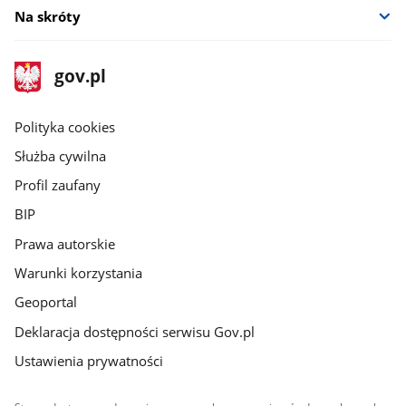
Na skróty
stopka
Strona
gov.pl
gov.pl
główna
gov.pl
Polityka cookies
Służba cywilna
Profil zaufany
BIP
Prawa autorskie
Warunki korzystania
Geoportal
Deklaracja dostępności serwisu Gov.pl
Ustawienia prywatności