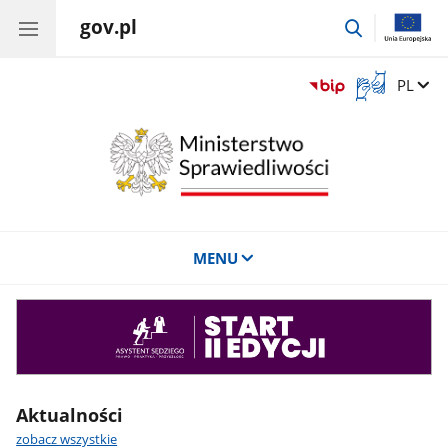
gov.pl
przejdź
do
wyszukiwar
Otwórz
Zmień 
PL
okno
z
tłumaczem
języka
migowego
MENU
Asystent
sędziego
Aktualności
zobacz wszystkie