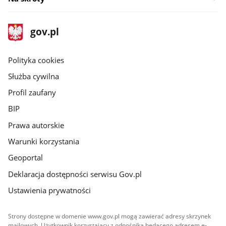
stopka
Strona
gov.pl
gov.pl
główna
gov.pl
Polityka cookies
Służba cywilna
Profil zaufany
BIP
Prawa autorskie
Warunki korzystania
Geoportal
Deklaracja dostępności serwisu Gov.pl
Ustawienia prywatności
Strony dostępne w domenie www.gov.pl mogą zawierać adresy skrzynek
mailowych. Użytkownik korzystający z odnośnika będącego adresem e-