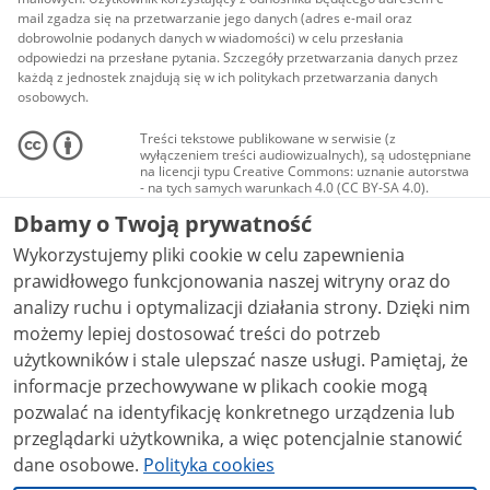
mail zgadza się na przetwarzanie jego danych (adres e-mail oraz
dobrowolnie podanych danych w wiadomości) w celu przesłania
odpowiedzi na przesłane pytania. Szczegóły przetwarzania danych przez
każdą z jednostek znajdują się w ich politykach przetwarzania danych
osobowych.
Treści tekstowe publikowane w serwisie (z
wyłączeniem treści audiowizualnych), są udostępniane
na licencji typu Creative Commons: uznanie autorstwa
- na tych samych warunkach 4.0 (CC BY-SA 4.0).
Materiały audiowizualne, w tym zdjęcia, materiały
Dbamy o Twoją prywatność
audio i wideo, są udostępniane na licencji typu
Creative Commons: uznanie autorstwa użycie
Wykorzystujemy pliki cookie w celu zapewnienia
niekomercyjne - bez utworów zależnych 4.0 (CC BY-
NC-ND 4.0), o ile nie jest to stwierdzone inaczej.
prawidłowego funkcjonowania naszej witryny oraz do
analizy ruchu i optymalizacji działania strony. Dzięki nim
możemy lepiej dostosować treści do potrzeb
użytkowników i stale ulepszać nasze usługi. Pamiętaj, że
informacje przechowywane w plikach cookie mogą
pozwalać na identyfikację konkretnego urządzenia lub
przeglądarki użytkownika, a więc potencjalnie stanowić
dane osobowe.
Polityka cookies