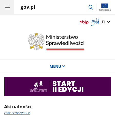
gov.pl
przejdź
do
wyszukiwar
Otwórz
Zmień 
PL
okno
z
tłumaczem
języka
migowego
MENU
Asystent
sędziego
Aktualności
zobacz wszystkie