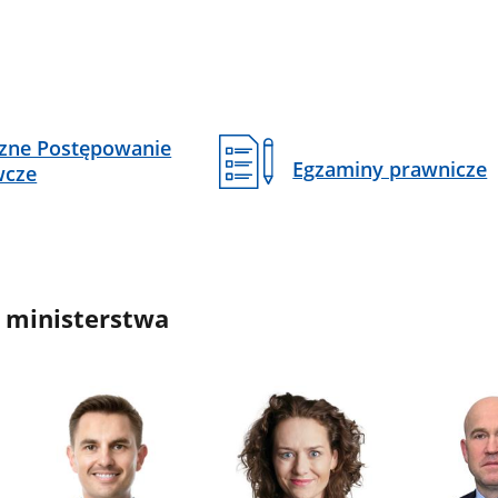
czne Postępowanie
Egzaminy prawnicze
wcze
 ministerstwa