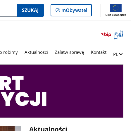
Logowanie
SZUKAJ
mObywatel
do
panelu
Otwórz
okno
z
tłumac
o robimy
Aktualności
Załatw sprawę
Kontakt
Zmień ję
PL
języka
migowe
Aktualności