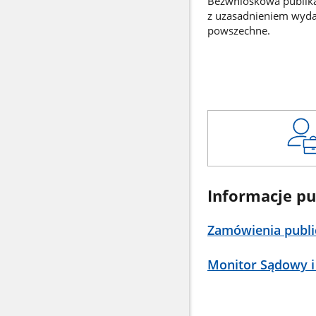
Bezwnioskowa publikac
z uzasadnieniem wyd
powszechne.
Informacje pu
Zamówienia publi
Monitor Sądowy i