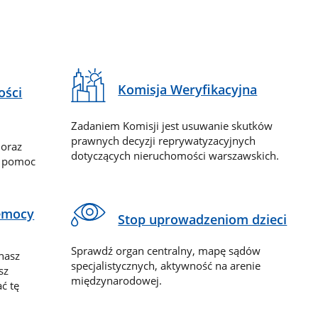
Komisja Weryfikacyjna
ości
Zadaniem Komisji jest usuwanie skutków
prawnych decyzji reprywatyzacyjnych
 oraz
dotyczących nieruchomości warszawskich.
y pomoc
zemocy
Stop uprowadzeniom dzieci
Sprawdź organ centralny, mapę sądów
nasz
specjalistycznych, aktywność na arenie
sz
międzynarodowej.
ć tę