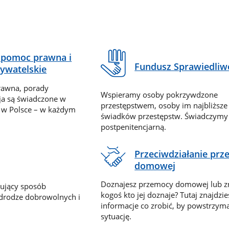
pomoc prawna i
Fundusz Sprawiedliw
ywatelskie
rawna, porady
Wspieramy osoby pokrzywdzone
ja są świadczone w
przestępstwem, osoby im najbliższe
 w Polsce – w każdym
świadków przestępstw. Świadczym
postpenitencjarną.
Przeciwdziałanie pr
domowej
Doznajesz przemocy domowej lub z
nujący sposób
kogoś kto jej doznaje? Tutaj znajdzie
 drodze dobrowolnych i
informacje co zrobić, by powstrzyma
sytuację.