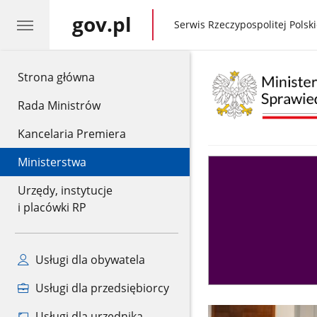
gov.pl
gov.pl
Serwis Rzeczypospolitej Polski
gov.pl
Strona główna
Rada Ministrów
Kancelaria Premiera
Ministerstwa
Asystent
sędziego
Urzędy, instytucje
i placówki RP
Usługi dla obywatela
Usługi dla przedsiębiorcy
Usługi dla urzędnika