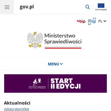
gov.pl
przejdź
do
wyszukiwar
Otwórz
Zmień 
PL
okno
z
tłumaczem
języka
migowego
MENU
Asystent
sędziego
Aktualności
zobacz wszystkie