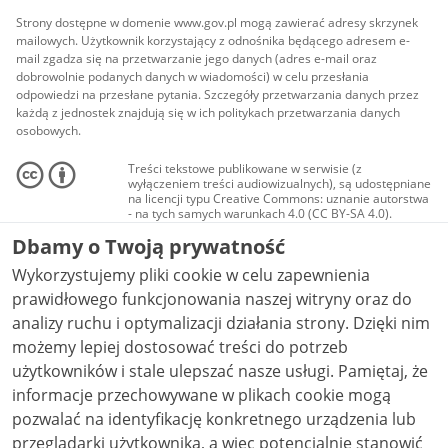
Strony dostępne w domenie www.gov.pl mogą zawierać adresy skrzynek
mailowych. Użytkownik korzystający z odnośnika będącego adresem e-
mail zgadza się na przetwarzanie jego danych (adres e-mail oraz
dobrowolnie podanych danych w wiadomości) w celu przesłania
odpowiedzi na przesłane pytania. Szczegóły przetwarzania danych przez
każdą z jednostek znajdują się w ich politykach przetwarzania danych
osobowych.
Treści tekstowe publikowane w serwisie (z
wyłączeniem treści audiowizualnych), są udostępniane
na licencji typu Creative Commons: uznanie autorstwa
- na tych samych warunkach 4.0 (CC BY-SA 4.0).
Materiały audiowizualne, w tym zdjęcia, materiały
Dbamy o Twoją prywatność
audio i wideo, są udostępniane na licencji typu
Creative Commons: uznanie autorstwa użycie
Wykorzystujemy pliki cookie w celu zapewnienia
niekomercyjne - bez utworów zależnych 4.0 (CC BY-
NC-ND 4.0), o ile nie jest to stwierdzone inaczej.
prawidłowego funkcjonowania naszej witryny oraz do
analizy ruchu i optymalizacji działania strony. Dzięki nim
możemy lepiej dostosować treści do potrzeb
użytkowników i stale ulepszać nasze usługi. Pamiętaj, że
informacje przechowywane w plikach cookie mogą
pozwalać na identyfikację konkretnego urządzenia lub
przeglądarki użytkownika, a więc potencjalnie stanowić