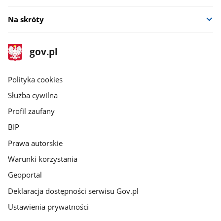
Na skróty
stopka
Strona
gov.pl
gov.pl
główna
gov.pl
Polityka cookies
Służba cywilna
Profil zaufany
BIP
Prawa autorskie
Warunki korzystania
Geoportal
Deklaracja dostępności serwisu Gov.pl
Ustawienia prywatności