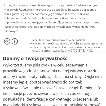
Strony dostępne w domenie www.gov.pl mogą zawierać adresy skrzynek
mailowych. Użytkownik korzystający z odnośnika będącego adresem e-
mail zgadza się na przetwarzanie jego danych (adres e-mail oraz
dobrowolnie podanych danych w wiadomości) w celu przesłania
odpowiedzi na przesłane pytania. Szczegóły przetwarzania danych przez
każdą z jednostek znajdują się w ich politykach przetwarzania danych
osobowych.
Treści tekstowe publikowane w serwisie (z
wyłączeniem treści audiowizualnych), są udostępniane
na licencji typu Creative Commons: uznanie autorstwa
- na tych samych warunkach 4.0 (CC BY-SA 4.0).
Materiały audiowizualne, w tym zdjęcia, materiały
Dbamy o Twoją prywatność
audio i wideo, są udostępniane na licencji typu
Creative Commons: uznanie autorstwa użycie
Wykorzystujemy pliki cookie w celu zapewnienia
niekomercyjne - bez utworów zależnych 4.0 (CC BY-
NC-ND 4.0), o ile nie jest to stwierdzone inaczej.
prawidłowego funkcjonowania naszej witryny oraz do
analizy ruchu i optymalizacji działania strony. Dzięki nim
możemy lepiej dostosować treści do potrzeb
użytkowników i stale ulepszać nasze usługi. Pamiętaj, że
informacje przechowywane w plikach cookie mogą
pozwalać na identyfikację konkretnego urządzenia lub
przeglądarki użytkownika, a więc potencjalnie stanowić