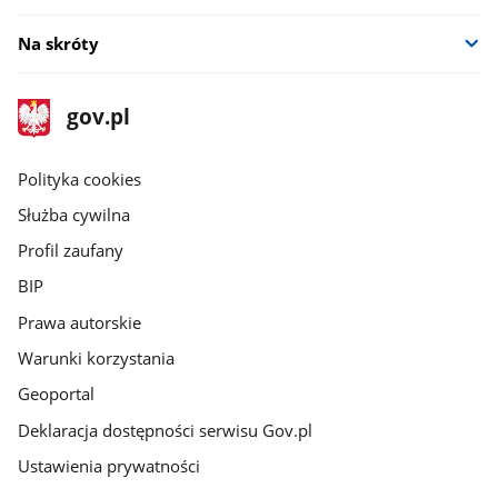
Na skróty
stopka
Strona
gov.pl
gov.pl
główna
gov.pl
Polityka cookies
Służba cywilna
Profil zaufany
BIP
Prawa autorskie
Warunki korzystania
Geoportal
Deklaracja dostępności serwisu Gov.pl
Ustawienia prywatności