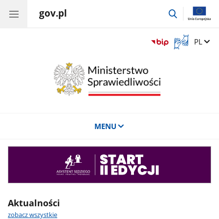
gov.pl
przejdź
do
wyszukiwar
Otwórz
Zmień 
PL
okno
z
tłumaczem
języka
migowego
MENU
Asystent
sędziego
Aktualności
zobacz wszystkie