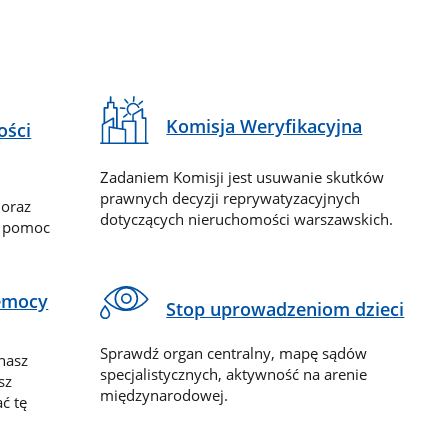
Komisja Weryfikacyjna
ości
Zadaniem Komisji jest usuwanie skutków
prawnych decyzji reprywatyzacyjnych
 oraz
dotyczących nieruchomości warszawskich.
y pomoc
zemocy
Stop uprowadzeniom dzieci
Sprawdź organ centralny, mapę sądów
nasz
specjalistycznych, aktywność na arenie
sz
międzynarodowej.
ć tę