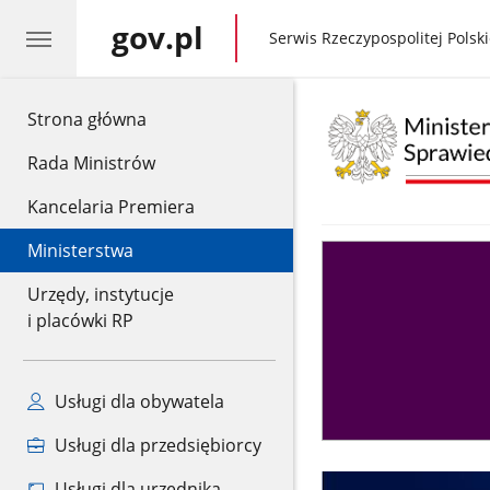
gov.pl
gov.pl
Serwis Rzeczypospolitej Polski
gov.pl
Strona główna
Rada Ministrów
Kancelaria Premiera
Ministerstwa
Asystent
sędziego
Urzędy, instytucje
i placówki RP
Usługi dla obywatela
Usługi dla przedsiębiorcy
Usługi dla urzędnika