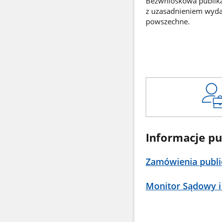
Bezwnioskowa publikac
z uzasadnieniem wyd
powszechne.
Informacje pu
Zamówienia publi
Monitor Sądowy i