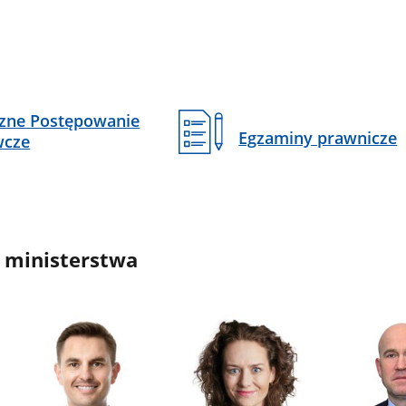
czne Postępowanie
Egzaminy prawnicze
wcze
 ministerstwa