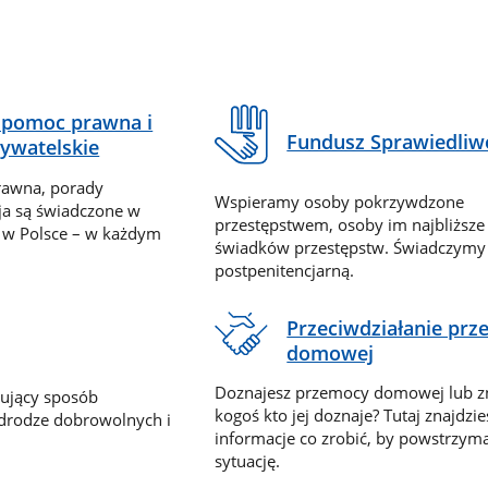
pomoc prawna i
Fundusz Sprawiedliw
ywatelskie
rawna, porady
Wspieramy osoby pokrzywdzone
ja są świadczone w
przestępstwem, osoby im najbliższe
 w Polsce – w każdym
świadków przestępstw. Świadczym
postpenitencjarną.
Przeciwdziałanie pr
domowej
Doznajesz przemocy domowej lub z
nujący sposób
kogoś kto jej doznaje? Tutaj znajdzie
 drodze dobrowolnych i
informacje co zrobić, by powstrzyma
sytuację.