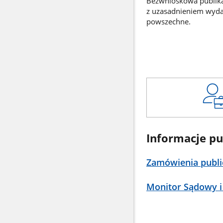
Bezwnioskowa publikac
z uzasadnieniem wyd
powszechne.
Informacje pu
Zamówienia publi
Monitor Sądowy i