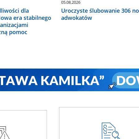
05.08.2026
liwości dla
Uroczyste ślubowanie 306 n
Nowa era stabilnego
adwokatów
ganizacjami
czną pomoc