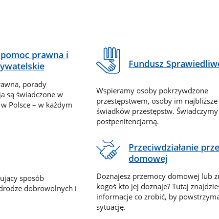
pomoc prawna i
Fundusz Sprawiedliw
ywatelskie
rawna, porady
Wspieramy osoby pokrzywdzone
ja są świadczone w
przestępstwem, osoby im najbliższe
 w Polsce – w każdym
świadków przestępstw. Świadczym
postpenitencjarną.
Przeciwdziałanie pr
domowej
Doznajesz przemocy domowej lub z
nujący sposób
kogoś kto jej doznaje? Tutaj znajdzie
 drodze dobrowolnych i
informacje co zrobić, by powstrzyma
sytuację.