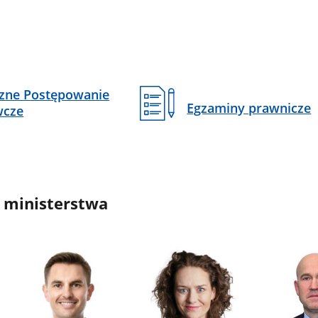
czne Postępowanie
Egzaminy prawnicze
wcze
 ministerstwa