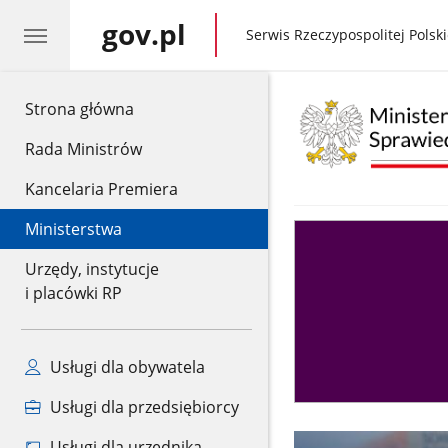
gov.pl
gov.pl
Serwis Rzeczypospolitej Polski
gov.pl
Strona główna
Rada Ministrów
Kancelaria Premiera
Ministerstwa
Asystent
sędziego
Urzędy, instytucje
i placówki RP
Usługi dla obywatela
Usługi dla przedsiębiorcy
Usługi dla urzędnika