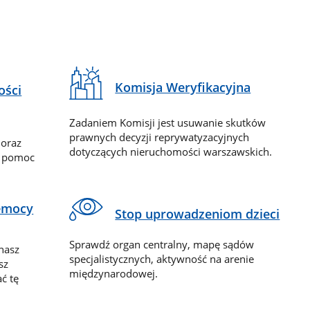
Komisja Weryfikacyjna
ości
Zadaniem Komisji jest usuwanie skutków
prawnych decyzji reprywatyzacyjnych
 oraz
dotyczących nieruchomości warszawskich.
y pomoc
zemocy
Stop uprowadzeniom dzieci
Sprawdź organ centralny, mapę sądów
nasz
specjalistycznych, aktywność na arenie
sz
międzynarodowej.
ć tę