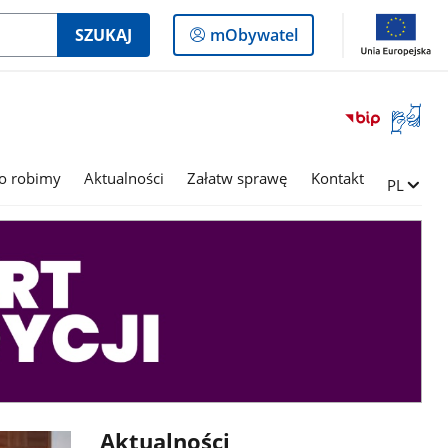
Logowanie
SZUKAJ
mObywatel
do
panelu
Otwórz
okno
z
tłumac
o robimy
Aktualności
Załatw sprawę
Kontakt
Zmień ję
PL
języka
migowe
Aktualności