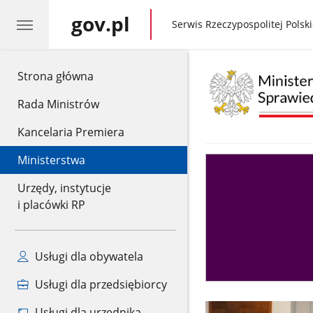
gov.pl
gov.pl
Serwis Rzeczypospolitej Polski
gov.pl
Strona główna
Rada Ministrów
Kancelaria Premiera
Ministerstwa
Asystent
sędziego
Urzędy, instytucje
i placówki RP
Usługi dla obywatela
Usługi dla przedsiębiorcy
Usługi dla urzędnika