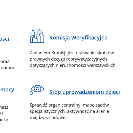
Komisja Weryfikacyjna
ości
Zadaniem Komisji jest usuwanie skutków
prawnych decyzji reprywatyzacyjnych
 oraz
dotyczących nieruchomości warszawskich.
y pomoc
zemocy
Stop uprowadzeniom dzieci
Sprawdź organ centralny, mapę sądów
nasz
specjalistycznych, aktywność na arenie
sz
międzynarodowej.
ć tę