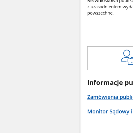
Bezwnioskowa publikac
z uzasadnieniem wyd
powszechne.
Informacje pu
Zamówienia publi
Monitor Sądowy i