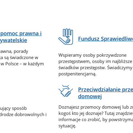
pomoc prawna i
Fundusz Sprawiedliw
ywatelskie
rawna, porady
Wspieramy osoby pokrzywdzone
ja są świadczone w
przestępstwem, osoby im najbliższe
 w Polsce – w każdym
świadków przestępstw. Świadczym
postpenitencjarną.
Przeciwdziałanie pr
domowej
Doznajesz przemocy domowej lub z
nujący sposób
kogoś kto jej doznaje? Tutaj znajdzie
 drodze dobrowolnych i
informacje co zrobić, by powstrzyma
sytuację.