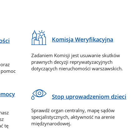
Komisja Weryfikacyjna
ości
Zadaniem Komisji jest usuwanie skutków
prawnych decyzji reprywatyzacyjnych
 oraz
dotyczących nieruchomości warszawskich.
y pomoc
zemocy
Stop uprowadzeniom dzieci
Sprawdź organ centralny, mapę sądów
nasz
specjalistycznych, aktywność na arenie
sz
międzynarodowej.
ć tę