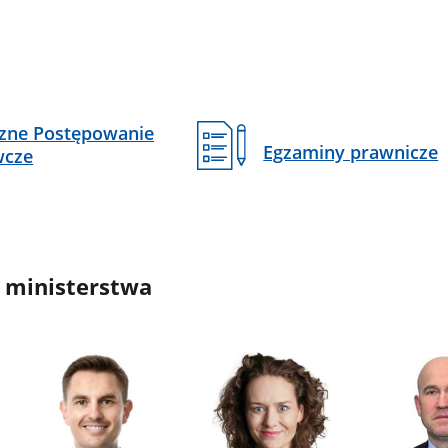
czne Postępowanie
Egzaminy prawnicze
wcze
 ministerstwa