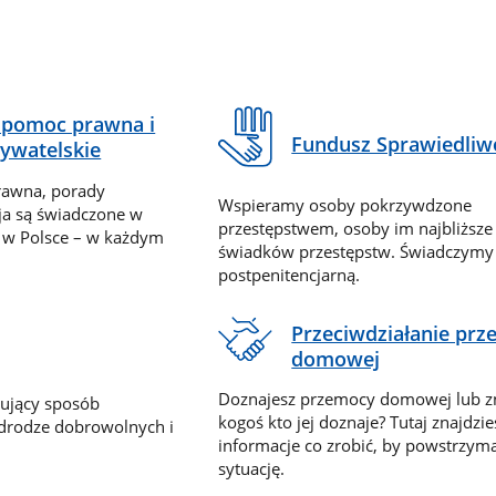
pomoc prawna i
Fundusz Sprawiedliw
ywatelskie
rawna, porady
Wspieramy osoby pokrzywdzone
ja są świadczone w
przestępstwem, osoby im najbliższe
 w Polsce – w każdym
świadków przestępstw. Świadczym
postpenitencjarną.
Przeciwdziałanie pr
domowej
Doznajesz przemocy domowej lub z
nujący sposób
kogoś kto jej doznaje? Tutaj znajdzie
 drodze dobrowolnych i
informacje co zrobić, by powstrzyma
sytuację.