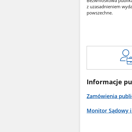
Bezwnioskowa publikac
z uzasadnieniem wyd
powszechne.
Informacje pu
Zamówienia publi
Monitor Sądowy i