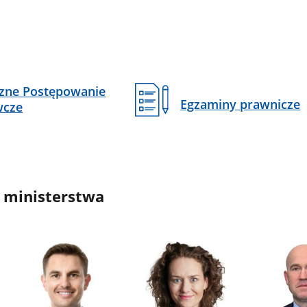
czne Postępowanie
Egzaminy prawnicze
wcze
 ministerstwa