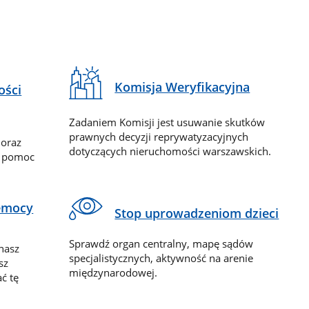
Komisja Weryfikacyjna
ości
Zadaniem Komisji jest usuwanie skutków
prawnych decyzji reprywatyzacyjnych
 oraz
dotyczących nieruchomości warszawskich.
y pomoc
zemocy
Stop uprowadzeniom dzieci
Sprawdź organ centralny, mapę sądów
nasz
specjalistycznych, aktywność na arenie
sz
międzynarodowej.
ć tę