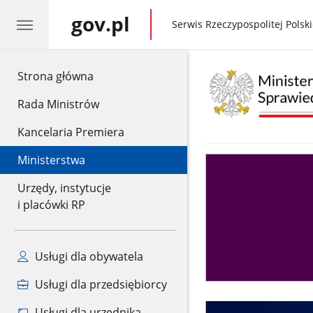
gov.pl
gov.pl
Serwis Rzeczypospolitej Polski
gov.pl
Strona główna
Rada Ministrów
Kancelaria Premiera
Ministerstwa
Asystent
sędziego
Urzędy, instytucje
i placówki RP
Usługi dla obywatela
Usługi dla przedsiębiorcy
Usługi dla urzędnika