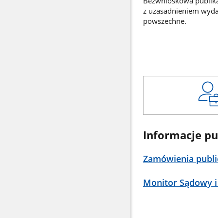
Bezwnioskowa publikac
z uzasadnieniem wyd
powszechne.
Informacje pu
Zamówienia publi
Monitor Sądowy i