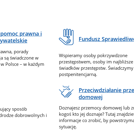
pomoc prawna i
Fundusz Sprawiedliw
ywatelskie
rawna, porady
Wspieramy osoby pokrzywdzone
ja są świadczone w
przestępstwem, osoby im najbliższe
 w Polsce – w każdym
świadków przestępstw. Świadczym
postpenitencjarną.
Przeciwdziałanie pr
domowej
Doznajesz przemocy domowej lub z
nujący sposób
kogoś kto jej doznaje? Tutaj znajdzie
 drodze dobrowolnych i
informacje co zrobić, by powstrzyma
sytuację.