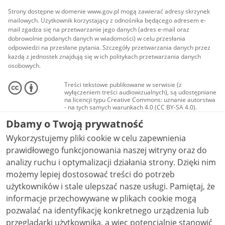
Strony dostępne w domenie www.gov.pl mogą zawierać adresy skrzynek
mailowych. Użytkownik korzystający z odnośnika będącego adresem e-
mail zgadza się na przetwarzanie jego danych (adres e-mail oraz
dobrowolnie podanych danych w wiadomości) w celu przesłania
odpowiedzi na przesłane pytania. Szczegóły przetwarzania danych przez
każdą z jednostek znajdują się w ich politykach przetwarzania danych
osobowych.
Treści tekstowe publikowane w serwisie (z
wyłączeniem treści audiowizualnych), są udostępniane
na licencji typu Creative Commons: uznanie autorstwa
- na tych samych warunkach 4.0 (CC BY-SA 4.0).
Materiały audiowizualne, w tym zdjęcia, materiały
Dbamy o Twoją prywatność
audio i wideo, są udostępniane na licencji typu
Creative Commons: uznanie autorstwa użycie
Wykorzystujemy pliki cookie w celu zapewnienia
niekomercyjne - bez utworów zależnych 4.0 (CC BY-
NC-ND 4.0), o ile nie jest to stwierdzone inaczej.
prawidłowego funkcjonowania naszej witryny oraz do
analizy ruchu i optymalizacji działania strony. Dzięki nim
możemy lepiej dostosować treści do potrzeb
użytkowników i stale ulepszać nasze usługi. Pamiętaj, że
informacje przechowywane w plikach cookie mogą
pozwalać na identyfikację konkretnego urządzenia lub
przeglądarki użytkownika, a więc potencjalnie stanowić