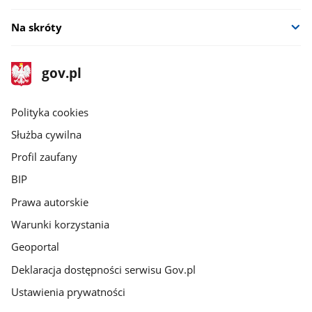
Na skróty
stopka
Strona
gov.pl
gov.pl
główna
gov.pl
Polityka cookies
Służba cywilna
Profil zaufany
BIP
Prawa autorskie
Warunki korzystania
Geoportal
Deklaracja dostępności serwisu Gov.pl
Ustawienia prywatności