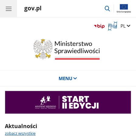
gov.pl
przejdź
do
wyszukiwar
Otwórz
Zmień 
PL
okno
z
tłumaczem
języka
migowego
MENU
Asystent
sędziego
Aktualności
zobacz wszystkie