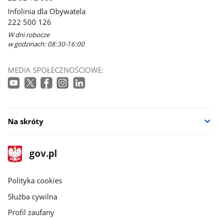
Infolinia dla Obywatela
222 500 126
W dni robocze
w godzinach: 08:30-16:00
MEDIA SPOŁECZNOŚCIOWE:
Na skróty
stopka
Strona
gov.pl
gov.pl
główna
gov.pl
Polityka cookies
Służba cywilna
Profil zaufany