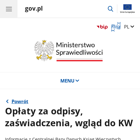
gov.pl
przejdź
do
wyszukiwar
Otwórz
Zmień 
PL
okno
z
tłumaczem
języka
migowego
MENU
Powrót
Opłaty za odpisy,
zaświadczenia, wgląd do KW
Informacje z Centralnej Bazy Danych Ksiąg Wieczystych