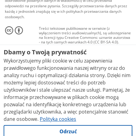
dobrowolnie podanych danych w wiadomości) w celu przesłania
odpowiedzi na przesłane pytania. Szczegóły przetwarzania danych przez
każdą z jednostek znajdują się w ich politykach przetwarzania danych
osobowych.
Treści tekstowe publikowane w serwisie (z
wyłączeniem treści audiowizualnych), są udostępniane
na licencji typu Creative Commons: uznanie autorstwa
- na tych samych warunkach 4.0 (CC BY-SA 4.0).
Materiały audiowizualne, w tym zdjęcia, materiały
Dbamy o Twoją prywatność
audio i wideo, są udostępniane na licencji typu
Creative Commons: uznanie autorstwa użycie
Wykorzystujemy pliki cookie w celu zapewnienia
niekomercyjne - bez utworów zależnych 4.0 (CC BY-
NC-ND 4.0), o ile nie jest to stwierdzone inaczej.
prawidłowego funkcjonowania naszej witryny oraz do
analizy ruchu i optymalizacji działania strony. Dzięki nim
możemy lepiej dostosować treści do potrzeb
użytkowników i stale ulepszać nasze usługi. Pamiętaj, że
informacje przechowywane w plikach cookie mogą
pozwalać na identyfikację konkretnego urządzenia lub
przeglądarki użytkownika, a więc potencjalnie stanowić
dane osobowe.
Polityka cookies
Odrzuć