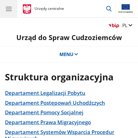
przejdź
gov.pl
Urzędy centralne
gov.pl
Urzędy
do
centralne
wyszukiwar
Zmień 
PL
Urząd do Spraw Cudzoziemców
MENU
Struktura organizacyjna
Departament Legalizacji Pobytu
Departament Postępowań Uchodźczych
Departament Pomocy Socjalnej
Departament Prawa Migracyjnego
Departament Systemów Wsparcia Procedur