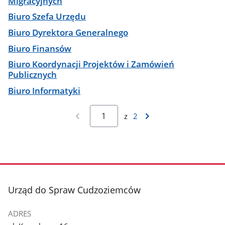
Migracyjnych
Biuro Szefa Urzędu
Biuro Dyrektora Generalnego
Biuro Finansów
Biuro Koordynacji Projektów i Zamówień
Publicznych
Biuro Informatyki
z
2
stopka
Urząd do Spraw Cudzoziemców
ADRES