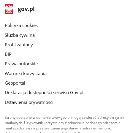
stopka
Strona
gov.pl
gov.pl
główna
gov.pl
Polityka cookies
Służba cywilna
Profil zaufany
BIP
Prawa autorskie
Warunki korzystania
Geoportal
Deklaracja dostępności serwisu Gov.pl
Ustawienia prywatności
Strony dostępne w domenie www.gov.pl mogą zawierać adresy skrzynek
mailowych. Użytkownik korzystający z odnośnika będącego adresem e-
mail zgadza się na przetwarzanie jego danych (adres e-mail oraz