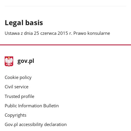
Legal basis
Ustawa z dnia 25 czerwca 2015 r. Prawo konsularne
footer
Main
gov.pl
gov.pl
site
Cookie policy
Civil service
Trusted profile
Public Information Bulletin
Copyrights
Gov.pl accessibility declaration