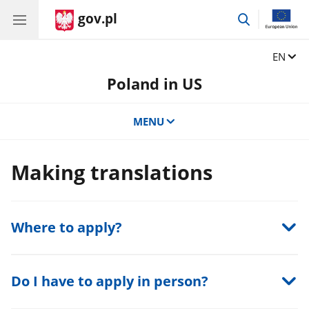
gov.pl
go
to
search
Change
EN
Poland in US
MENU
Making translations
Where to apply?
Do I have to apply in person?