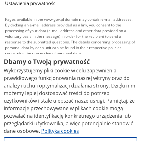
Ustawienia prywatności
Pages available in the www.gov.pl domain may contain e-mail addresses.
By clicking an e-mail address provided as a link, you consent to the
processing of your data (e-mail address and other data provided on a
voluntary basis in the message) in order for the recipient to send a
response to the submitted questions. The details concerning processing of
personal data by each unit can be found in their respective policies
concerning the processing of personal data.
Dbamy o Twoją prywatność
All content published on this website is covered by a
Wykorzystujemy pliki cookie w celu zapewnienia
Creative Commons Attribution 3.0 PL
license, unless
stated otherwise.
prawidłowego funkcjonowania naszej witryny oraz do
analizy ruchu i optymalizacji działania strony. Dzięki nim
możemy lepiej dostosować treści do potrzeb
użytkowników i stale ulepszać nasze usługi. Pamiętaj, że
informacje przechowywane w plikach cookie mogą
pozwalać na identyfikację konkretnego urządzenia lub
przeglądarki użytkownika, a więc potencjalnie stanowić
dane osobowe.
Polityka cookies