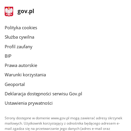
stopka
Strona
gov.pl
gov.pl
główna
gov.pl
Polityka cookies
Służba cywilna
Profil zaufany
BIP
Prawa autorskie
Warunki korzystania
Geoportal
Deklaracja dostępności serwisu Gov.pl
Ustawienia prywatności
Strony dostępne w domenie www.gov.pl mogą zawierać adresy skrzynek
mailowych. Użytkownik korzystający z odnośnika będącego adresem e-
mail zgadza się na przetwarzanie jego danych (adres e-mail oraz