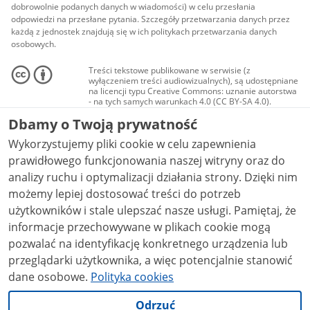
dobrowolnie podanych danych w wiadomości) w celu przesłania
odpowiedzi na przesłane pytania. Szczegóły przetwarzania danych przez
każdą z jednostek znajdują się w ich politykach przetwarzania danych
osobowych.
Treści tekstowe publikowane w serwisie (z
wyłączeniem treści audiowizualnych), są udostępniane
na licencji typu Creative Commons: uznanie autorstwa
- na tych samych warunkach 4.0 (CC BY-SA 4.0).
Materiały audiowizualne, w tym zdjęcia, materiały
Dbamy o Twoją prywatność
audio i wideo, są udostępniane na licencji typu
Creative Commons: uznanie autorstwa użycie
Wykorzystujemy pliki cookie w celu zapewnienia
niekomercyjne - bez utworów zależnych 4.0 (CC BY-
NC-ND 4.0), o ile nie jest to stwierdzone inaczej.
prawidłowego funkcjonowania naszej witryny oraz do
analizy ruchu i optymalizacji działania strony. Dzięki nim
możemy lepiej dostosować treści do potrzeb
użytkowników i stale ulepszać nasze usługi. Pamiętaj, że
informacje przechowywane w plikach cookie mogą
pozwalać na identyfikację konkretnego urządzenia lub
przeglądarki użytkownika, a więc potencjalnie stanowić
dane osobowe.
Polityka cookies
Odrzuć