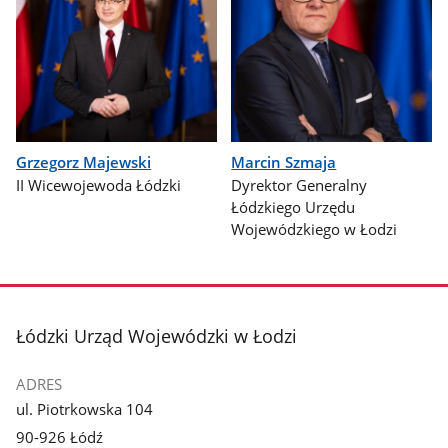
Grzegorz Majewski
Marcin Szmaja
II Wicewojewoda Łódzki
Dyrektor Generalny
Łódzkiego Urzędu
Wojewódzkiego w Łodzi
stopka
Łódzki Urząd Wojewódzki w Łodzi
ADRES
ul. Piotrkowska 104
90-926 Łódź