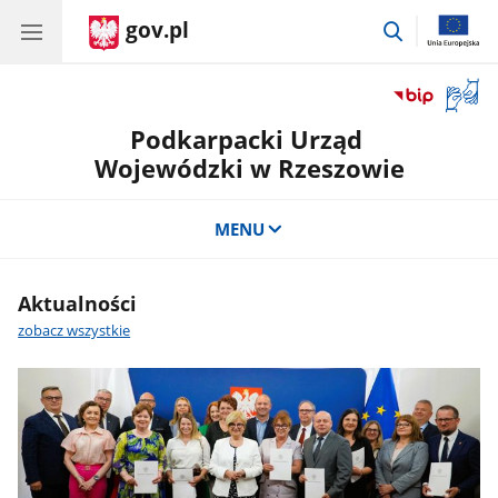
gov.pl
przejdź
do
wyszukiwar
Otwór
okno
Podkarpacki Urząd
z
tłuma
Wojewódzki w Rzeszowie
języka
migow
MENU
Aktualności
zobacz wszystkie