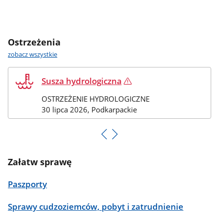
Ostrzeżenia
ostrzeżenia
zobacz wszystkie
Uwaga!
Susza hydrologiczna
OSTRZEŻENIE HYDROLOGICZNE
Stan
30 lipca 2026
, Podkarpackie
z
dnia:
Załatw sprawę
Paszporty
Sprawy cudzoziemców, pobyt i zatrudnienie