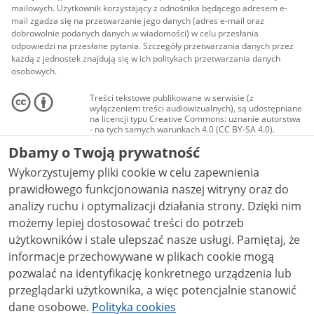
mailowych. Użytkownik korzystający z odnośnika będącego adresem e-
mail zgadza się na przetwarzanie jego danych (adres e-mail oraz
dobrowolnie podanych danych w wiadomości) w celu przesłania
odpowiedzi na przesłane pytania. Szczegóły przetwarzania danych przez
każdą z jednostek znajdują się w ich politykach przetwarzania danych
osobowych.
Treści tekstowe publikowane w serwisie (z
wyłączeniem treści audiowizualnych), są udostępniane
na licencji typu Creative Commons: uznanie autorstwa
- na tych samych warunkach 4.0 (CC BY-SA 4.0).
Materiały audiowizualne, w tym zdjęcia, materiały
Dbamy o Twoją prywatność
audio i wideo, są udostępniane na licencji typu
Creative Commons: uznanie autorstwa użycie
Wykorzystujemy pliki cookie w celu zapewnienia
niekomercyjne - bez utworów zależnych 4.0 (CC BY-
NC-ND 4.0), o ile nie jest to stwierdzone inaczej.
prawidłowego funkcjonowania naszej witryny oraz do
analizy ruchu i optymalizacji działania strony. Dzięki nim
możemy lepiej dostosować treści do potrzeb
użytkowników i stale ulepszać nasze usługi. Pamiętaj, że
informacje przechowywane w plikach cookie mogą
pozwalać na identyfikację konkretnego urządzenia lub
przeglądarki użytkownika, a więc potencjalnie stanowić
dane osobowe.
Polityka cookies