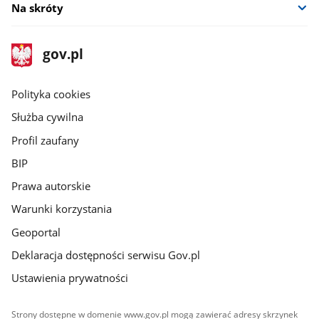
Na skróty
stopka
Strona
gov.pl
gov.pl
główna
gov.pl
Polityka cookies
Służba cywilna
Profil zaufany
BIP
Prawa autorskie
Warunki korzystania
Geoportal
Deklaracja dostępności serwisu Gov.pl
Ustawienia prywatności
Strony dostępne w domenie www.gov.pl mogą zawierać adresy skrzynek