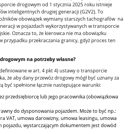
porcie drogowym od 1 stycznia 2025 roku istnieje
 inteligentnych drugiej generacji (G2V2). To
woźników obowiązek wymiany starszych tachografów na
generacji w pojazdach wykorzystywanych w transporcie
kie. Oznacza to, że kierowca nie ma obowiązku
przypadku przekraczania granicy, gdyż proces ten
m drogowym na potrzeby własne?
efiniowane w art. 4 pkt 4) ustawy o transporcie
ka, że aby dany przewóz drogowy mógł być uznany za
 być spełnione łącznie następujące warunki:
ez przedsiębiorcę lub jego pracownika (obowiązkowa
prawny do dysponowania pojazdem. Może to być np.:
ura VAT, umowa darowizny, umowa leasingu, umowa
ielem pojazdu, wystarczającym dokumentem jest dowód