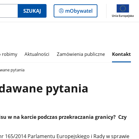
Logowanie
SZUKAJ
mObywatel
do
panelu
o robimy
Aktualności
Zamówienia publiczne
Kontakt
awane pytania
adawane pytania
su w na karcie podczas przekraczania granicy? Czy
 nr 165/2014 Parlamentu Europejskiego i Rady w sprawie