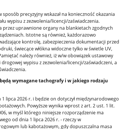
w sposób precyzyjny wskazał na konieczność okazania
łu wypisu z zezwolenia/licencji/zaświadczenia.
 przez uprawnione organy na blankietach zgodnych
ądzeniach. Istotne są również, każdorazowo
adzające kontrolę, zabezpieczenia dokumentacji przed
druki, świecące włókna widoczne tylko w świetle UV,
 Pamiętać należy również, iż w/w obowiązek ustawowy
 drogowej wypisu z zezwolenia/licencji/zaświadczeni, a
świadczenia.
t będą wymagane tachografy i w jakiego rodzaju
 1 lipca 2026 r. i będzie on dotyczył międzynarodowego
otażowych. Powyższe wynika wprost z art. 2 ust. 1 lit.
006, w myśl którego niniejsze rozporządzenie ma
go od dnia 1 lipca 2026 r. - rzeczy w
rogowym lub kabotażowym, gdy dopuszczalna masa