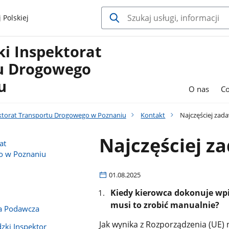
 Polskiej
i Inspektorat
u Drogowego
u
O nas
C
ktorat Transportu Drogowego w Poznaniu
Kontakt
Najczęściej zad
Najczęściej z
at
o w Poznaniu
01.08.2025
Kiedy kierowca dokonuje wpi
musi to zrobić manualnie?
ka Podawcza
Jak wynika z Rozporządzenia (UE)
zki Inspektor