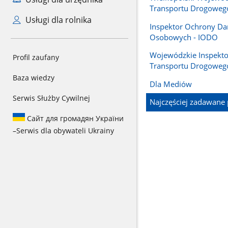
Transportu Drogoweg
Usługi dla rolnika
Inspektor Ochrony D
Osobowych - IODO
Wojewódzkie Inspekto
Profil zaufany
Transportu Drogoweg
Baza wiedzy
Dla Mediów
Serwis Służby Cywilnej
Najczęściej zadawane 
Сайт для громадян України
–
Serwis dla obywateli Ukrainy