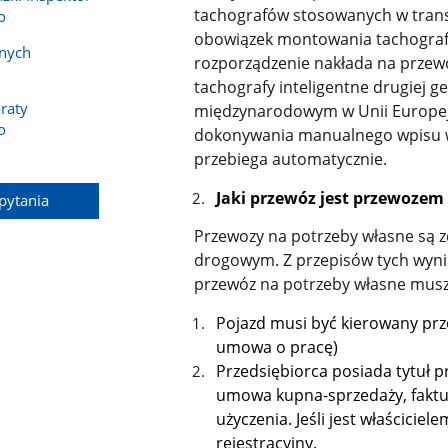
tachografów stosowanych w trans
o
obowiązek montowania tachografów
anych
rozporządzenie nakłada na prze
tachografy inteligentne drugiej 
raty
międzynarodowym w Unii Europejs
o
dokonywania manualnego wpisu w 
przebiega automatycznie.
Jaki przewóz jest przewoze
pytania
Przewozy na potrzeby własne są zd
drogowym. Z przepisów tych wyni
przewóz na potrzeby własne muszą
Pojazd musi być kierowany prz
umowa o pracę)
Przedsiębiorca posiada tytuł 
umowa kupna-sprzedaży, fakt
użyczenia. Jeśli jest właścic
rejestracyjny.