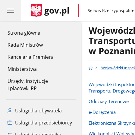
gov.pl
gov.pl
Serwis Rzeczypospolitej
Wojewódzk
gov.pl
Strona główna
Transport
Rada Ministrów
w Poznani
Kancelaria Premiera
Wojewódzki Inspe
Ministerstwa
Urzędy, instytucje
Wojewódzki Inspektor
i placówki RP
Transportu Drogoweg
Oddziały Terenowe
Usługi dla obywatela
e-Doręczenia
Usługi dla przedsiębiorcy
Elektroniczna Skrzyn
Wielkopolski Wojewód
Usługi dla urzędnika