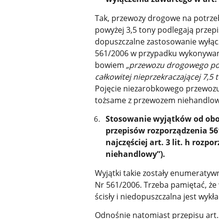
Tak, przewozy drogowe na potrzeb
powyżej 3,5 tony podlegają przepi
dopuszczalne zastosowanie wyłącze
561/2006 w przypadku wykonywani
bowiem
„przewozu drogowego poj
całkowitej nieprzekraczającej 7,
Pojęcie niezarobkowego przewozu
tożsame z przewozem niehandlo
Stosowanie wyjątków od obo
przepisów rozporządzenia 561/
najczęściej art. 3 lit. h roz
niehandlowy”).
Wyjątki takie zostały enumeratywn
Nr 561/2006. Trzeba pamiętać, że
ścisły i niedopuszczalna jest wykł
Odnośnie natomiast przepisu art. 