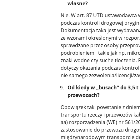
własne?
Nie. W art. 87 UTD ustawodawca 
podczas kontroli drogowej orygina
Dokumentacja taka jest wydawana
ze wzorami określonymi w rozporz
sprawdzane przez osoby przeprow
podrobieniem, takie jak np. mikro
znaki wodne czy suche tłoczenia.
dotyczy okazania podczas kontroli
nie samego zezwolenia/licencji/za
Od kiedy w „busach” do 3,5 
przewozach?
Obowiązek taki powstanie z dniem
transportu rzeczy i przewozów kab
aa) rozporządzenia (WE) nr 561/2
zastosowanie do przewozu drogowe
międzynarodowym transporcie d