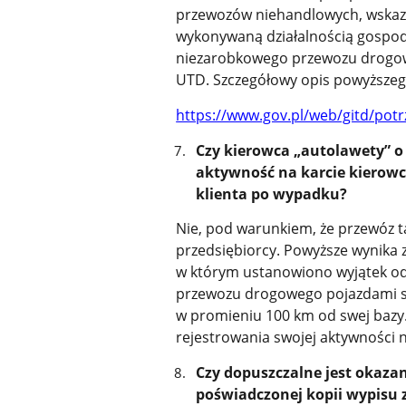
przewozów niehandlowych, wskazać
wykonywaną działalnością gospod
niezarobkowego przewozu drogow
UTD. Szczegółowy opis powyższego
https://www.gov.pl/web/gitd/pot
Czy kierowca „autolawety” o 
aktywność na karcie kierow
klienta po wypadku?
Nie, pod warunkiem, że przewóz 
przedsiębiorcy. Powyższe wynika z 
w którym ustanowiono wyjątek od
przewozu drogowego pojazdami s
w promieniu 100 km od swej bazy
rejestrowania swojej aktywności n
Czy dopuszczalne jest okazan
poświadczonej kopii wypisu z