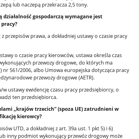
czepą lub naczepą przekracza 2,5 tony.
 działalność gospodarczą wymagane jest
 pracy?
 z przepisów prawa, a dokładniej ustawy o czasie pracy
) ustawy o czasie pracy kierowców, ustawa określa czas
 wykonujących przewozy drogowe, do których ma
) nr 561/2006, albo Umowa europejska dotycząca pracy
ędzynarodowe przewozy drogowe (AETR).
w/w ustawy ewidencję czasu pracy przedsiębiorcy, o
wadzi ten przedsiębiorca.
lami „krajów trzecich” (spoza UE) zatrudnieni w
fikację kierowcy?
sów UTD, a dokładniej z art. 39a ust. 1 pkt 5) i 6)
 lub inny podmiot wykonujący przewóz drogowy może