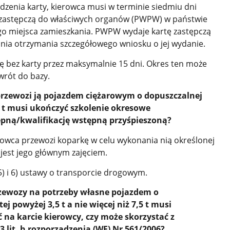
zenia karty, kierowca musi w terminie siedmiu dni
 zastępczą do właściwych organów (PWPW) w państwie
o miejsca zamieszkania. PWPW wydaje kartę zastępczą
nia otrzymania szczegółowego wniosku o jej wydanie.
 bez karty przez maksymalnie 15 dni. Okres ten może
owrót do bazy.
 przewozi ją pojazdem ciężarowym o dopuszczalnej
5 t musi ukończyć szkolenie okresowe
pną/kwalifikację wstępną przyśpieszoną?
rowca przewozi koparkę w celu wykonania nią określonej
 jest jego głównym zajęciem.
 5) i 6) ustawy o transporcie drogowym.
zewozy na potrzeby własne pojazdem o
j powyżej 3,5 t a nie więcej niż 7,5 t musi
 na karcie kierowcy, czy może skorzystać z
3 lit. h rozporządzenia (WE) Nr 561/2006?