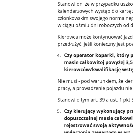
Stanowi on że w przypadku uszkod
kalendarzowych wystąpić o kartę
członkowskim swojego normalneg
w ciągu ośmiu dni roboczych od d
Kierowca może kontynuować jazdę
przedłużyć, jeśli konieczny jest p
Czy operator koparki, który
masie całkowitej powyżej 3,
kierowców/kwalifikację wstę
Nie musi - pod warunkiem, że kie
pracy, a prowadzenie pojazdu nie
Stanowi o tym art. 39 a ust. 1 pkt
Czy kierujący wykonujący pr
dopuszczalnej masie całkowite
rejestrować swoją aktywność
wyłączenia zawartego w art. 