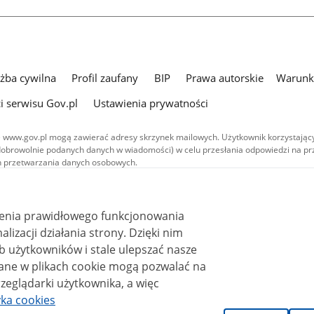
użba cywilna
Profil zaufany
BIP
Prawa autorskie
Warunki
i serwisu Gov.pl
Ustawienia prywatności
 www.gov.pl mogą zawierać adresy skrzynek mailowych. Użytkownik korzystający
dobrowolnie podanych danych w wiadomości) w celu przesłania odpowiedzi na prz
ach przetwarzania danych osobowych.
we publikowane w serwisie (z wyłączeniem treści audiowizualnych), są
 na licencji typu Creative Commons: uznanie autorstwa - na tych samych
 (CC BY-SA 4.0). Materiały audiowizualne, w tym zdjęcia, materiały audio i wideo
ienia prawidłowego funkcjonowania
ane na licencji typu Creative Commons: uznanie autorstwa użycie niekomercyjne 
ależnych 4.0 (CC BY-NC-ND 4.0), o ile nie jest to stwierdzone inaczej.
i działania strony. Dzięki nim
 użytkowników i stale ulepszać nasze
zeglądarki użytkownika, a więc
yka cookies