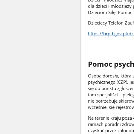
dla dzieci i młodzie
Dzieciom Siłę. Pomoc 
Dziecięcy Telefon Zau
https://brpd.gov.pl/dz
Pomoc psycho
Osoba dorosła, która 
psychicznego (CZP), jeś
się do punktu zgłosz
tam specjaliści – piel
nie potrzebuje skierow
wcześniej się rejestro
Na terenie kraju poza
ramach poradni zdrow
uzyskać przez całodob