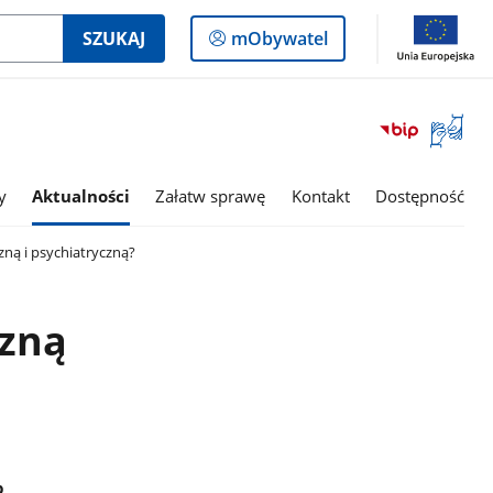
Logowanie
SZUKAJ
mObywatel
do
panelu
Otwórz
okno
z
tłumac
y
Aktualności
Załatw sprawę
Kontakt
Dostępność
języka
migowe
ną i psychiatryczną?
czną
b