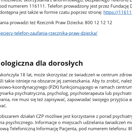
ży pod numerem 116111. Telefon prowadzony jest przez Fundację
dostępna jest także w formie czatu poprzez stronę:
https://11611
fania prowadzi też Rzecznik Praw Dziecka: 800 12 12 12
ieciecy-telefon-zaufania-rzecznika-praw-dziecka/
logiczna dla dorosłych
ukończyła 18 lat, może skorzystać ze świadczeń w centrum zdrow
li takie istnieje na obszarze jej zamieszkania. Aby to zrobić, należ
eniowo-koordynacyjnego (PZK) funkcjonującego w ramach centrum
ęgniarka psychiatryczna, psycholog, psychoterapeuta lub psychiatr
ania, nie musi się też zapisywać, zapowiadać swojego przyjścia a
wać.
 obszarem działań CZP możliwe jest korzystanie z porad psychiatr
ia psychicznego. Informacje o miejscach udzielania świadczeń 
ową Telefoniczną Informację Pacjenta, pod numerem telefonu: 8