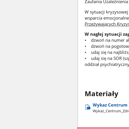
Zaufania Uzależnienia
W sytuacji kryzysowe
wsparcia emocjonaln
Przeżywających Kryzy
W nagłej sytuacji za
• dzwoń na numer 
• dzwoń na pogotow
• udaj się na najbliżs
• udaj się na SOR (szp
oddział psychiatryczny
Materiały
Wykaz Centrum 
Wykaz​_Centrum​_Zdr