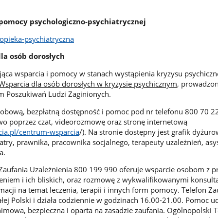
 pomocy psychologiczno-psychiatrycznej
/opieka-psychiatryczna
la osób dorosłych
jąca wsparcia i pomocy w stanach wystąpienia kryzysu psychicz
sparcia dla osób dorosłych w kryzysie psychicznym
, prowadzon
um Poszukiwań Ludzi Zaginionych.
dobową, bezpłatną dostępność i pomoc pod nr telefonu 800 70 2
owo poprzez czat, videorozmowę oraz stronę internetową
cia.pl/centrum-wsparcia
/). Na stronie dostępny jest grafik dyżur
hiatry, prawnika, pracownika socjalnego, terapeuty uzależnień, asy
a.
Zaufania Uzależnienia 800 199 990
oferuje wsparcie osobom z 
eniem i ich bliskich, oraz rozmowę z wykwalifikowanymi konsult
acji na temat leczenia, terapii i innych form pomocy. Telefon Zau
ałej Polski i działa codziennie w godzinach 16.00-21.00. Pomoc u
nimowa, bezpieczna i oparta na zasadzie zaufania. Ogólnopolski T