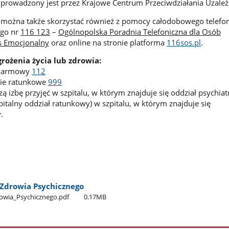
 prowadzony jest przez Krajowe Centrum Przeciwdziałania Uzale
j można także skorzystać również z pomocy całodobowego telefo
ego nr
116 123
–
Ogólnopolska Poradnia Telefoniczna dla Osób
s Emocjonalny
oraz online na stronie platforma
116sos.pl
.
grożenia życia lub zdrowia:
alarmowy
112
ie ratunkowe
999
zą izbę przyjęć w szpitalu, w którym znajduje się oddział psychia
italny oddział ratunkowy) w szpitalu, w którym znajduje się
.
Zdrowia Psychicznego
owia​_Psychicznego.pdf
0.17MB