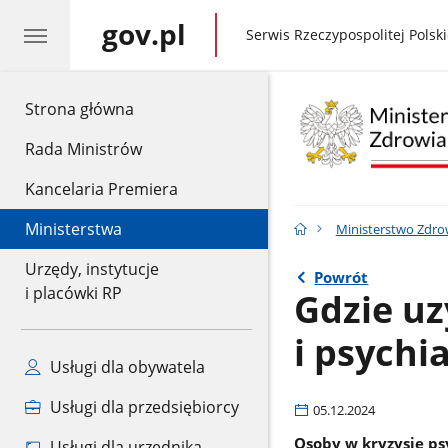
gov.pl
gov.pl
Serwis Rzeczypospolitej Polski
gov.pl
Strona główna
Rada Ministrów
Kancelaria Premiera
Ministerstwa
Ministerstwo Zdro
Urzędy, instytucje
Powrót
i placówki RP
Gdzie u
i psychi
Usługi dla obywatela
Usługi dla przedsiębiorcy
05.12.2024
Osoby w kryzysie ps
Usługi dla urzędnika