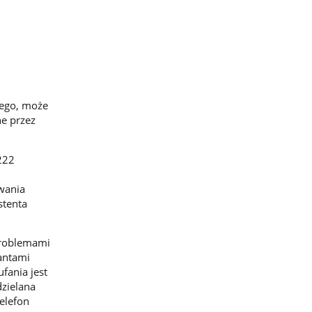
nego, może
e przez
222
owania
stenta
problemami
antami
fania jest
dzielana
elefon