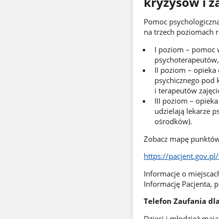
kryzysów i z
Pomoc psychologiczna,
na trzech poziomach r
I poziom – pomoc 
psychoterapeutów,
II poziom – opiek
psychicznego pod 
i terapeutów zajęc
III poziom – opiek
udzielają lekarze 
ośrodków).
Zobacz mapę punktó
https://pacjent.gov.pl
Informacje o miejscac
Informację Pacjenta,
Telefon Zaufania dla
Dzieci i młodzież maj