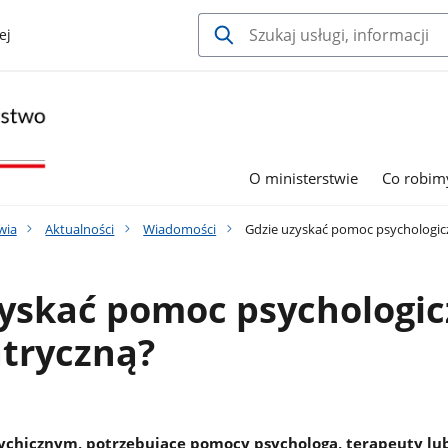
ej
O ministerstwie
Co robim
wia
Aktualności
Wiadomości
Gdzie uzyskać pomoc psychologicz
zyskać pomoc psychologi
atryczną?
ychicznym, potrzebujące pomocy psychologa, terapeuty lu