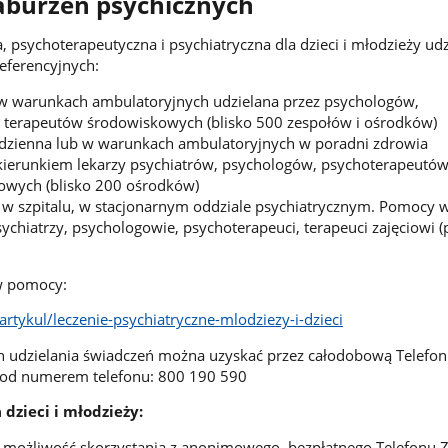
aburzeń psychicznych
 psychoterapeutyczna i psychiatryczna dla dzieci i młodzieży udz
eferencyjnych:
w warunkach ambulatoryjnych udzielana przez psychologów,
 terapeutów środowiskowych (blisko 500 zespołów i ośrodków)
a dzienna lub w warunkach ambulatoryjnych w poradni zdrowia
kierunkiem lekarzy psychiatrów, psychologów, psychoterapeutó
iowych (blisko 200 ośrodków)
a w szpitalu, w stacjonarnym oddziale psychiatrycznym. Pomocy 
psychiatrzy, psychologowie, psychoterapeuci, terapeuci zajęciowi 
w pomocy:
/artykul/leczenie-psychiatryczne-mlodziezy-i-dzieci
h udzielania świadczeń można uzyskać przez całodobową Telefon
 pod numerem telefonu: 800 190 590
 dzieci i młodzieży:
ą możliwość skorzystania z anonimowego, bezpłatnego Telefonu 