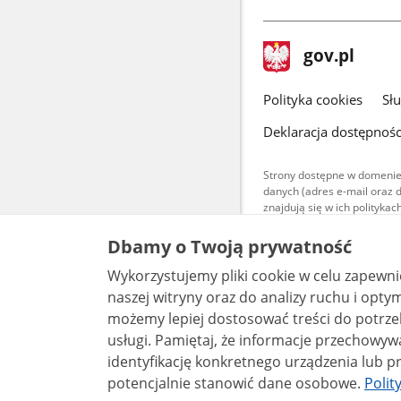
stopka
Strona
gov.pl
gov.pl
główna
gov.pl
Polityka cookies
Sł
Deklaracja dostępnośc
Strony dostępne w domenie
danych (adres e-mail oraz 
znajdują się w ich polityk
Treści teksto
Dbamy o Twoją prywatność
udostępniane
warunkach 4.0
Wykorzystujemy pliki cookie w celu zapewn
są udostępni
bez utworów z
naszej witryny oraz do analizy ruchu i optymalizacj
możemy lepiej dostosować treści do potrzeb
usługi. Pamiętaj, że informacje przechowywane w plikach cookie mogą pozwalać na
identyfikację konkretnego urządzenia lub pr
potencjalnie stanowić dane osobowe.
Polit