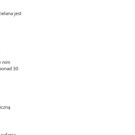
ielana jest
w
w nim
(ponad 30
iczną
Zaufania