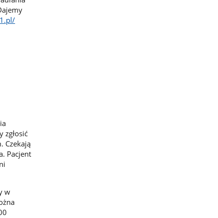
 Dajemy
1.pl/
ia
y zgłosić
. Czekają
a. Pacjent
ni
y w
można
00