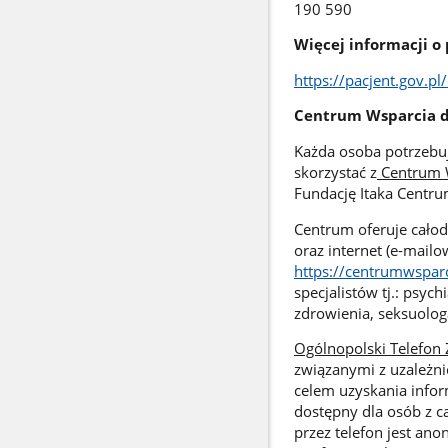
190 590
Więcej informacji o
https://pacjent.gov.pl
Centrum Wsparcia d
Każda osoba potrzebu
skorzystać z
Centrum W
Fundację Itaka Centr
Centrum oferuje cało
oraz internet (e-mail
https://centrumwspar
specjalistów tj.: psyc
zdrowienia, seksuolog
Ogólnopolski Telefon 
związanymi z uzależni
celem uzyskania inform
dostępny dla osób z c
przez telefon jest ano