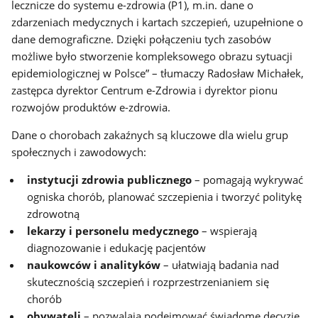
lecznicze do systemu e-zdrowia (P1), m.in. dane o
zdarzeniach medycznych i kartach szczepień, uzupełnione o
dane demograficzne. Dzięki połączeniu tych zasobów
możliwe było stworzenie kompleksowego obrazu sytuacji
epidemiologicznej w Polsce” – tłumaczy Radosław Michałek,
zastępca dyrektor Centrum e-Zdrowia i dyrektor pionu
rozwojów produktów e-zdrowia.
Dane o chorobach zakaźnych są kluczowe dla wielu grup
społecznych i zawodowych:
instytucji zdrowia publicznego
– pomagają wykrywać
ogniska chorób, planować szczepienia i tworzyć politykę
zdrowotną
lekarzy i personelu medycznego
– wspierają
diagnozowanie i edukację pacjentów
naukowców i analityków
– ułatwiają badania nad
skutecznością szczepień i rozprzestrzenianiem się
chorób
obywateli
– pozwalają podejmować świadome decyzje