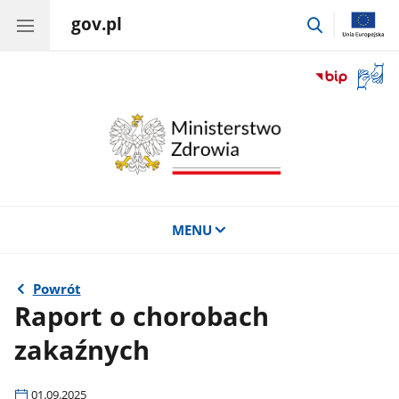
gov.pl
przejdź
do
wyszukiwar
Otwór
okno
z
tłuma
języka
migow
MENU
Powrót
Raport o chorobach
zakaźnych
01.09.2025