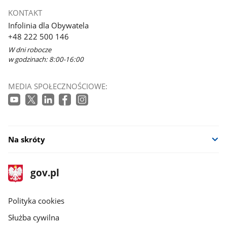
KONTAKT
Infolinia dla Obywatela
+48 222 500 146
W dni robocze
w godzinach: 8:00-16:00
MEDIA SPOŁECZNOŚCIOWE:
Na skróty
stopka
Strona
gov.pl
gov.pl
główna
gov.pl
Polityka cookies
Służba cywilna