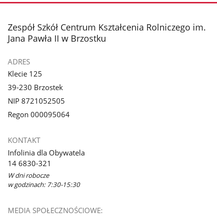
stopka
Zespół Szkół Centrum Kształcenia Rolniczego im.
Jana Pawła II w Brzostku
ADRES
Klecie 125
39-230 Brzostek
NIP 8721052505
Regon 000095064
KONTAKT
Infolinia dla Obywatela
14 6830-321
W dni robocze
w godzinach: 7:30-15:30
MEDIA SPOŁECZNOŚCIOWE: