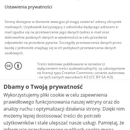
Ustawienia prywatności
Strony dostępne w domenie www.gov.pl mogą zawierać adresy skrzynek
mailowych. Użytkownik korzystający z odnośnika będącego adresem e-
mail zgadza się na przetwarzanie jego danych (adres e-mail oraz
dobrowolnie podanych danych w wiadomości) w celu przesłania
odpowiedzi na przesłane pytania. Szczegóły przetwarzania danych przez
każdą z jednostek znajdują się w ich politykach przetwarzania danych
osobowych.
Treści tekstowe publikowane w serwisie (z
wyłączeniem treści audiowizualnych), są udostępniane
na licencji typu Creative Commons: uznanie autorstwa
- na tych samych warunkach 4.0 (CC BY-SA 4.0).
Materiały audiowizualne, w tym zdjęcia, materiały
Dbamy o Twoją prywatność
audio i wideo, są udostępniane na licencji typu
Creative Commons: uznanie autorstwa użycie
Wykorzystujemy pliki cookie w celu zapewnienia
niekomercyjne - bez utworów zależnych 4.0 (CC BY-
NC-ND 4.0), o ile nie jest to stwierdzone inaczej.
prawidłowego funkcjonowania naszej witryny oraz do
analizy ruchu i optymalizacji działania strony. Dzięki nim
możemy lepiej dostosować treści do potrzeb
użytkowników i stale ulepszać nasze usługi. Pamiętaj, że
informacje przechowywane w plikach cookie mogą