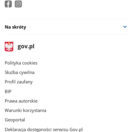
Na skróty
stopka
Strona
gov.pl
gov.pl
główna
gov.pl
Polityka cookies
Służba cywilna
Profil zaufany
BIP
Prawa autorskie
Warunki korzystania
Geoportal
Deklaracja dostępności serwisu Gov.pl