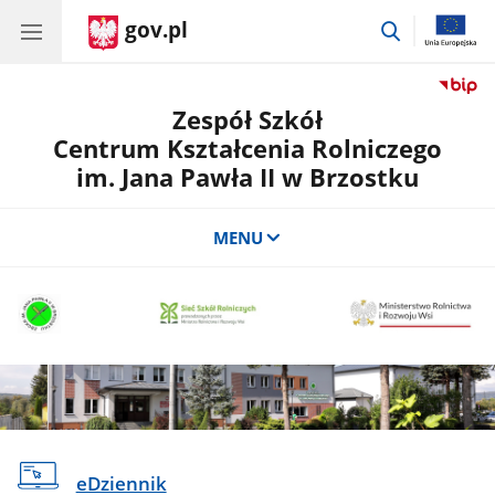
gov.pl
przejdź
do
wyszukiwar
Zespół Szkół
Centrum Kształcenia Rolniczego
im. Jana Pawła II w Brzostku
MENU
eDziennik