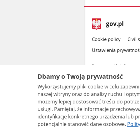
footer
Main
gov.pl
gov.pl
site
Cookie policy
Civil 
Ustawienia prywatnoś
Pages available in the www.
and other data provided on 
Dbamy o Twoją prywatność
data by each unit can be fou
Wykorzystujemy pliki cookie w celu zapewn
All content p
license, unle
naszej witryny oraz do analizy ruchu i optymalizacj
możemy lepiej dostosować treści do potrzeb
usługi. Pamiętaj, że informacje przechowywane w plikach cookie mogą pozwalać na
identyfikację konkretnego urządzenia lub pr
potencjalnie stanowić dane osobowe.
Polit