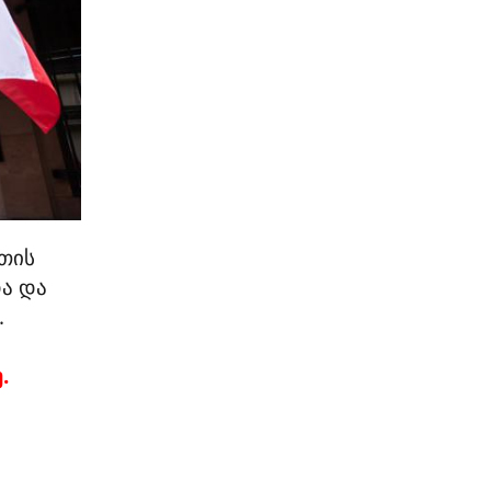
თის
ა და
.
.