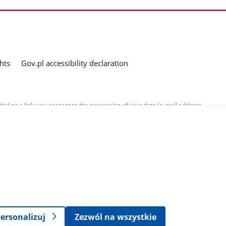
hts
Gov.pl accessibility declaration
ed as a link, you consent to the processing of your data (e-mail address
o the submitted questions. The details concerning processing of personal
ersonalizuj
Zezwól na wszystkie