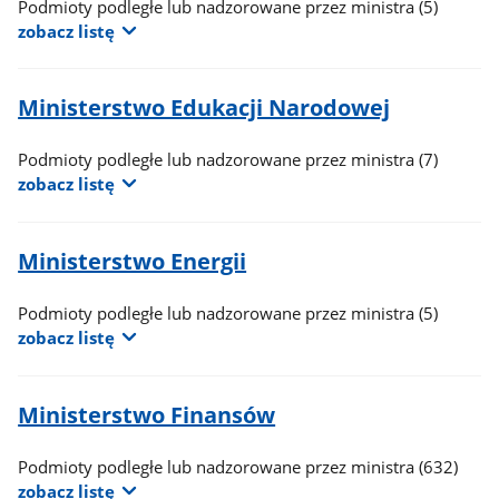
Podmioty podległe lub nadzorowane przez ministra
(5)
na
zobacz listę
wyniki
wyszukiwania.
Wyszukiwarka
Ministerstwo Edukacji Narodowej
nie
posiada
Podmioty podległe lub nadzorowane przez ministra
(7)
przycisku
Szukaj.
zobacz listę
Ministerstwo Energii
Podmioty podległe lub nadzorowane przez ministra
(5)
zobacz listę
Ministerstwo Finansów
Podmioty podległe lub nadzorowane przez ministra
(632)
zobacz listę