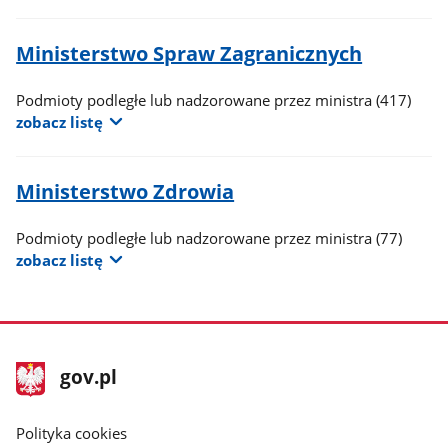
Ministerstwo Spraw Zagranicznych
Podmioty podległe lub nadzorowane przez ministra
(417)
zobacz listę
Ministerstwo Zdrowia
Podmioty podległe lub nadzorowane przez ministra
(77)
zobacz listę
stopka
Strona
gov.pl
gov.pl
główna
gov.pl
Polityka cookies