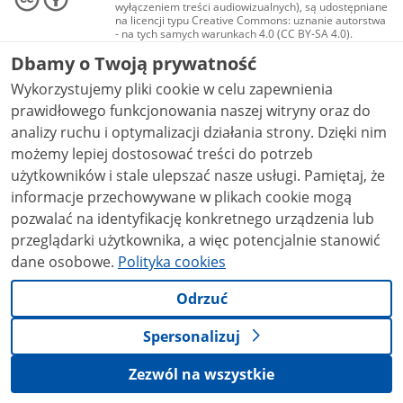
wyłączeniem treści audiowizualnych), są udostępniane
na licencji typu Creative Commons: uznanie autorstwa
- na tych samych warunkach 4.0 (CC BY-SA 4.0).
Materiały audiowizualne, w tym zdjęcia, materiały
Dbamy o Twoją prywatność
audio i wideo, są udostępniane na licencji typu
Creative Commons: uznanie autorstwa użycie
Wykorzystujemy pliki cookie w celu zapewnienia
niekomercyjne - bez utworów zależnych 4.0 (CC BY-
NC-ND 4.0), o ile nie jest to stwierdzone inaczej.
prawidłowego funkcjonowania naszej witryny oraz do
analizy ruchu i optymalizacji działania strony. Dzięki nim
możemy lepiej dostosować treści do potrzeb
użytkowników i stale ulepszać nasze usługi. Pamiętaj, że
informacje przechowywane w plikach cookie mogą
pozwalać na identyfikację konkretnego urządzenia lub
przeglądarki użytkownika, a więc potencjalnie stanowić
dane osobowe.
Polityka cookies
Odrzuć
Spersonalizuj
Zezwól na wszystkie