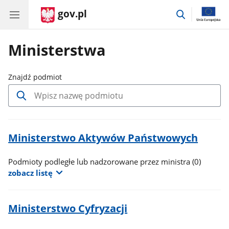
gov.pl
przejdź
do
wyszukiwar
Ministerstwa
Znajdź podmiot
Wpisz
minimum
3
znaki
aby
Ministerstwo Aktywów Państwowych
rozpocząć
wyszukiwanie,
Podmioty podległe lub nadzorowane przez ministra
(0)
wyniki
zobacz listę
wyszukiwania
pojawią
się
automatycznie.
Ministerstwo Cyfryzacji
Przejdź
tabulatorem