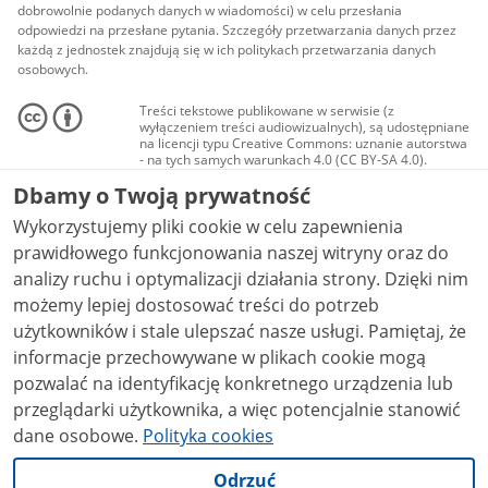
dobrowolnie podanych danych w wiadomości) w celu przesłania
odpowiedzi na przesłane pytania. Szczegóły przetwarzania danych przez
każdą z jednostek znajdują się w ich politykach przetwarzania danych
osobowych.
Treści tekstowe publikowane w serwisie (z
wyłączeniem treści audiowizualnych), są udostępniane
na licencji typu Creative Commons: uznanie autorstwa
- na tych samych warunkach 4.0 (CC BY-SA 4.0).
Materiały audiowizualne, w tym zdjęcia, materiały
Dbamy o Twoją prywatność
audio i wideo, są udostępniane na licencji typu
Creative Commons: uznanie autorstwa użycie
Wykorzystujemy pliki cookie w celu zapewnienia
niekomercyjne - bez utworów zależnych 4.0 (CC BY-
NC-ND 4.0), o ile nie jest to stwierdzone inaczej.
prawidłowego funkcjonowania naszej witryny oraz do
analizy ruchu i optymalizacji działania strony. Dzięki nim
możemy lepiej dostosować treści do potrzeb
użytkowników i stale ulepszać nasze usługi. Pamiętaj, że
informacje przechowywane w plikach cookie mogą
pozwalać na identyfikację konkretnego urządzenia lub
przeglądarki użytkownika, a więc potencjalnie stanowić
dane osobowe.
Polityka cookies
Odrzuć