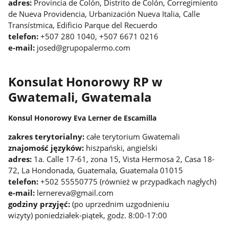
adres:
Provincia de Colón, Distrito de Colón, Corregimiento
de Nueva Providencia, Urbanización Nueva Italia, Calle
Transístmica, Edificio Parque del Recuerdo
telefon:
+507 280 1040, +507 6671 0216
e-mail:
josed@grupopalermo.com
Konsulat Honorowy RP w
Gwatemali, Gwatemala
Konsul Honorowy Eva Lerner de Escamilla
zakres terytorialny:
całe terytorium Gwatemali
znajomość języków:
hiszpański, angielski
adres:
1a. Calle 17-61, zona 15, Vista Hermosa 2, Casa 18-
72, La Hondonada, Guatemala, Guatemala 01015
telefon:
+502 55550775 (również w przypadkach nagłych)
e-mail:
lernereva@gmail.com
godziny przyjęć:
(po uprzednim uzgodnieniu
wizyty) poniedziałek-piątek, godz. 8:00-17:00