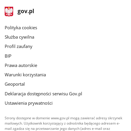
stopka
Strona
gov.pl
gov.pl
główna
gov.pl
Polityka cookies
Służba cywilna
Profil zaufany
BIP
Prawa autorskie
Warunki korzystania
Geoportal
Deklaracja dostępności serwisu Gov.pl
Ustawienia prywatności
Strony dostępne w domenie www.gov.pl mogą zawierać adresy skrzynek
mailowych. Użytkownik korzystający z odnośnika będącego adresem e-
mail zgadza się na przetwarzanie jego danych (adres e-mail oraz