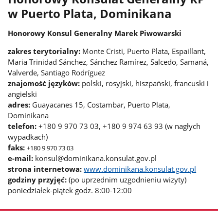
w Puerto Plata, Dominikana
Honorowy Konsul Generalny Marek Piwowarski
zakres terytorialny:
Mon­te Cri­sti, Puer­to Pla­ta, Espa­il­lant,
Maria Tri­ni­dad Sán­chez, Sán­chez Ramírez, Sal­ce­do, Sama­ná,
Valver­de, San­tia­go Rodrígu­ez
znajomość języków:
polski, rosyjski, hiszpański, francuski i
angielski
adres:
Guayacanes 15, Costambar, Puerto Plata,
Dominikana
telefon:
+180 9 970 73 03, +180 9 974 63 93 (w nagłych
wypadkach)
faks:
+180 9 970 73 03
e-mail:
konsul@dominikana.konsulat.gov.pl
strona internetowa:
www.dominikana.konsulat.gov.pl
godziny przyjęć:
(po uprzednim uzgodnieniu wizyty)
poniedziałek-piątek godz. 8:00-12:00