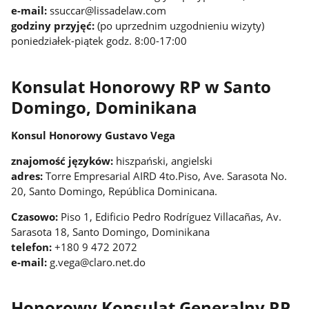
e-mail:
ssuccar@lissadelaw.com
godziny przyjęć:
(po uprzednim uzgodnieniu wizyty)
poniedziałek-piątek godz. 8:00-17:00
Konsulat Honorowy RP w Santo
Domingo, Dominikana
Konsul Honorowy Gustavo Vega
znajomość języków:
hiszpański, angielski
adres:
Torre Empresarial AIRD 4to.Piso, Ave. Sarasota No.
20, Santo Domingo, República Dominicana.
Czasowo:
Piso 1, Edificio Pedro Rodríguez Villacañas, Av.
Sarasota 18, Santo Domingo, Dominikana
telefon:
+180 9 472 2072
e-mail:
g.vega@claro.net.do
Honorowy Konsulat Generalny RP