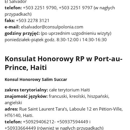
El Salvador
telefon:
+503 2251 9790, +503 2251 9797 (w nagłych
przypadkach)
faks:
+503 2278 3121
e-mail:
elsalvador@consulpolonia.com
godziny przyjęć:
(po uprzednim uzgodnieniu wizyty)
poniedziałek-piątek godz. 8:30-12:00 i 14:30-16:30
Konsulat Honorowy RP w Port-au-
Prince, Haiti
Konsul Honorowy Salim Succar
zakres terytorialny:
całe terytorium Haiti
znajomość języków:
francuski, kreolski, hiszpański,
angielski
adres:
Rue Saint Laurent Tara’s, Laboule 12 en Pétion-Ville,
HT6140, Haiti.
telefon:
+50929406212- +50937594449 i
+50933664449 (również w nagłych przypadkach)