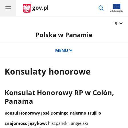
gov.pl
przejdź
do
wyszukiwar
Zmień 
PL
Polska w Panamie
MENU
Konsulaty honorowe
Konsulat Honorowy RP w Colón,
Panama
Konsul Honorowy José Domingo Palermo Trujillo
znajomość języków:
hiszpański, angielski