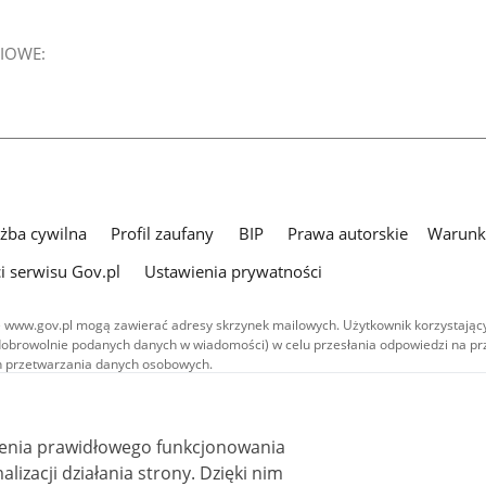
IOWE:
użba cywilna
Profil zaufany
BIP
Prawa autorskie
Warunki
i serwisu Gov.pl
Ustawienia prywatności
 www.gov.pl mogą zawierać adresy skrzynek mailowych. Użytkownik korzystający
dobrowolnie podanych danych w wiadomości) w celu przesłania odpowiedzi na prz
ach przetwarzania danych osobowych.
we publikowane w serwisie (z wyłączeniem treści audiowizualnych), są
 na licencji typu Creative Commons: uznanie autorstwa - na tych samych
 (CC BY-SA 4.0). Materiały audiowizualne, w tym zdjęcia, materiały audio i wideo
ienia prawidłowego funkcjonowania
ane na licencji typu Creative Commons: uznanie autorstwa użycie niekomercyjne 
ależnych 4.0 (CC BY-NC-ND 4.0), o ile nie jest to stwierdzone inaczej.
i działania strony. Dzięki nim