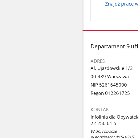
stopka
Departament Służ
ADRES
Al. Ujazdowskie 1/3
00-489 Warszawa
NIP 5261645000
Regon 012261725
KONTAKT
Infolinia dla Obywatel
22 250 01 51
W dni robocze
w godzinach: 8:15-16:15