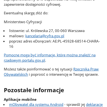
zapewnienie dostępności cyfrowej.
Ewentualną skargę złóż do:
Ministerstwo Cyfryzacji
listownie: ul. Królewska 27, 00-060 Warszawa
mailowo:
kancelaria@cyfra.gov.pl
poprzez adres eDoręczeń: AE:PL-45928-68514-CHARA-
16
Pomocne mogą być informacje, które można znaleźć na
rządowym portalu gov.pl
.
Możesz także poinformować o tej sytuacji
Rzecznika Praw
Obywatelskich
i poprosić o interwencję w Twojej sprawie.
Pozostałe informacje
Aplikacje mobilne
mObywatel dla systemu Android
- sprawdź jej
deklarację