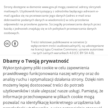
Strony dostępne w domenie www.gov.pl mogą zawierać adresy skrzynek
mailowych. Użytkownik korzystający z odnośnika będącego adresem e-
mail zgadza się na przetwarzanie jego danych (adres e-mail oraz
dobrowolnie podanych danych w wiadomości) w celu przesłania
odpowiedzi na przesłane pytania. Szczegóły przetwarzania danych przez
każdą z jednostek znajdują się w ich politykach przetwarzania danych
osobowych.
Treści tekstowe publikowane w serwisie (z
wyłączeniem treści audiowizualnych), są udostępniane
na licencji typu Creative Commons: uznanie autorstwa
- na tych samych warunkach 4.0 (CC BY-SA 4.0).
Materiały audiowizualne, w tym zdjęcia, materiały
Dbamy o Twoją prywatność
audio i wideo, są udostępniane na licencji typu
Creative Commons: uznanie autorstwa użycie
Wykorzystujemy pliki cookie w celu zapewnienia
niekomercyjne - bez utworów zależnych 4.0 (CC BY-
NC-ND 4.0), o ile nie jest to stwierdzone inaczej.
prawidłowego funkcjonowania naszej witryny oraz do
analizy ruchu i optymalizacji działania strony. Dzięki nim
możemy lepiej dostosować treści do potrzeb
użytkowników i stale ulepszać nasze usługi. Pamiętaj, że
informacje przechowywane w plikach cookie mogą
pozwalać na identyfikację konkretnego urządzenia lub