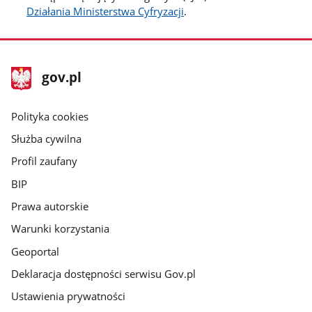
Działania Ministerstwa Cyfryzacji
.
stopka
Strona
gov.pl
gov.pl
główna
gov.pl
Polityka cookies
Służba cywilna
Profil zaufany
BIP
Prawa autorskie
Warunki korzystania
Geoportal
Deklaracja dostępności serwisu Gov.pl
Ustawienia prywatności