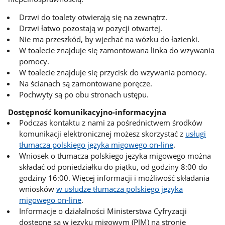
Drzwi do toalety otwierają się na zewnątrz.
Drzwi łatwo pozostają w pozycji otwartej.
Nie ma przeszkód, by wjechać na wózku do łazienki.
W toalecie znajduje się zamontowana linka do wzywania
pomocy.
W toalecie znajduje się przycisk do wzywania pomocy.
Na ścianach są zamontowane poręcze.
Pochwyty są po obu stronach ustępu.
Dostępność komunikacyjno-informacyjna
Podczas kontaktu z nami za pośrednictwem środków
komunikacji elektronicznej możesz skorzystać z
usługi
tłumacza polskiego języka migowego on-line
.
Wniosek o tłumacza polskiego języka migowego można
składać od poniedziałku do piątku, od godziny 8:00 do
godziny 16:00. Więcej informacji i możliwość składania
wniosków
w usłudze tłumacza polskiego języka
migowego on-line
.
Informacje o działalności Ministerstwa Cyfryzacji
dostępne są w języku migowym (PJM) na stronie