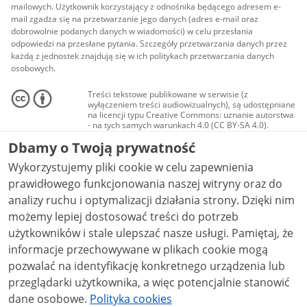
mailowych. Użytkownik korzystający z odnośnika będącego adresem e-
mail zgadza się na przetwarzanie jego danych (adres e-mail oraz
dobrowolnie podanych danych w wiadomości) w celu przesłania
odpowiedzi na przesłane pytania. Szczegóły przetwarzania danych przez
każdą z jednostek znajdują się w ich politykach przetwarzania danych
osobowych.
Treści tekstowe publikowane w serwisie (z
wyłączeniem treści audiowizualnych), są udostępniane
na licencji typu Creative Commons: uznanie autorstwa
- na tych samych warunkach 4.0 (CC BY-SA 4.0).
Materiały audiowizualne, w tym zdjęcia, materiały
Dbamy o Twoją prywatność
audio i wideo, są udostępniane na licencji typu
Creative Commons: uznanie autorstwa użycie
Wykorzystujemy pliki cookie w celu zapewnienia
niekomercyjne - bez utworów zależnych 4.0 (CC BY-
NC-ND 4.0), o ile nie jest to stwierdzone inaczej.
prawidłowego funkcjonowania naszej witryny oraz do
analizy ruchu i optymalizacji działania strony. Dzięki nim
możemy lepiej dostosować treści do potrzeb
użytkowników i stale ulepszać nasze usługi. Pamiętaj, że
informacje przechowywane w plikach cookie mogą
pozwalać na identyfikację konkretnego urządzenia lub
przeglądarki użytkownika, a więc potencjalnie stanowić
dane osobowe.
Polityka cookies