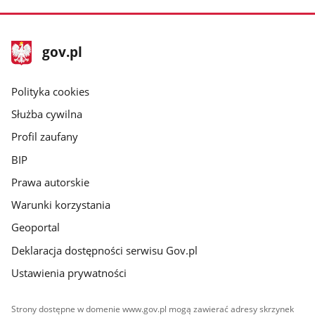
stopka
Strona
gov.pl
gov.pl
główna
gov.pl
Polityka cookies
Służba cywilna
Profil zaufany
BIP
Prawa autorskie
Warunki korzystania
Geoportal
Deklaracja dostępności serwisu Gov.pl
Ustawienia prywatności
Strony dostępne w domenie www.gov.pl mogą zawierać adresy skrzynek