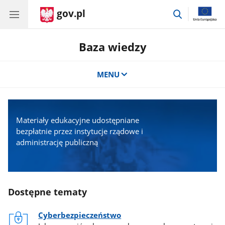
gov.pl
przejdź
do
wyszukiwar
Baza wiedzy
MENU
Materiały edukacyjne udostępniane
bezpłatnie przez instytucje rządowe i
administrację publiczną
Dostępne tematy
Cyberbezpieczeństwo