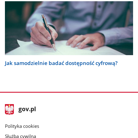
Jak samodzielnie badać dostępność cyfrową?
stopka
Strona
gov.pl
gov.pl
główna
gov.pl
Polityka cookies
Służba cywilna