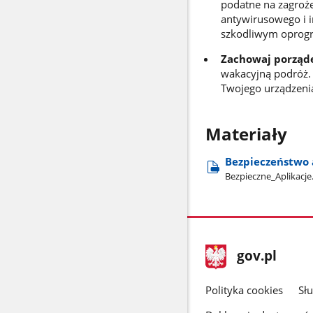
podatne na zagroże
antywirusowego i i
szkodliwym oprog
Zachowaj porząd
wakacyjną podróż. 
Twojego urządzeni
Materiały
Bezpieczeństwo 
Bezpieczne​_Aplikacje
stopka
Strona
gov.pl
gov.pl
główna
gov.pl
Polityka cookies
Sł