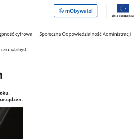
Logowanie
mObywatel
do
panelu
ępność cyfrowa
Społeczna Odpowiedzialność Administracji
dzeń mobilnych
h
oku.
 urządzeń.