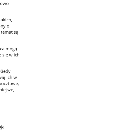
tkowo
takich,
ony o
j temat są
sca mogą
 się w ich
Kiedy
waj ich w
pocztowe,
iejsze,
ją