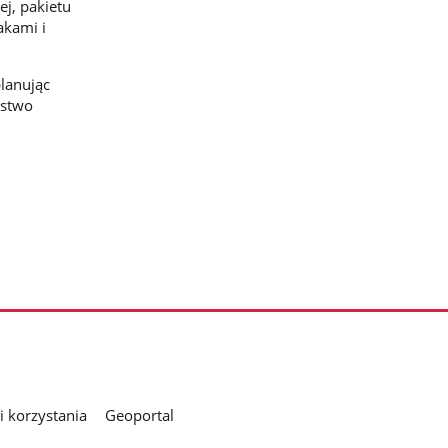
ej, pakietu
akami i
lanując
ństwo
 korzystania
Geoportal