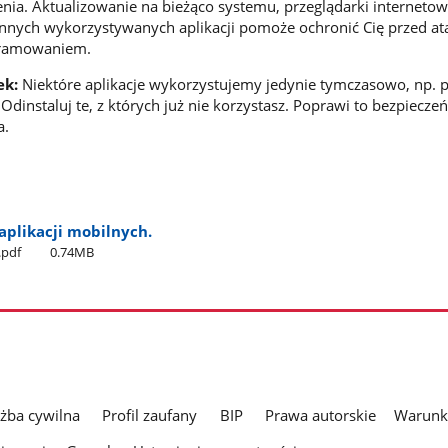
nia. Aktualizowanie na bieżąco systemu, przeglądarki internetow
nnych wykorzystywanych aplikacji pomoże ochronić Cię przed at
ramowaniem.
ek:
Niektóre aplikacje wykorzystujemy jedynie tymczasowo, np. p
Odinstaluj te, z których już nie korzystasz. Poprawi to bezpiecze
a.
aplikacji mobilnych.
.pdf
0.74MB
użba cywilna
Profil zaufany
BIP
Prawa autorskie
Warunki