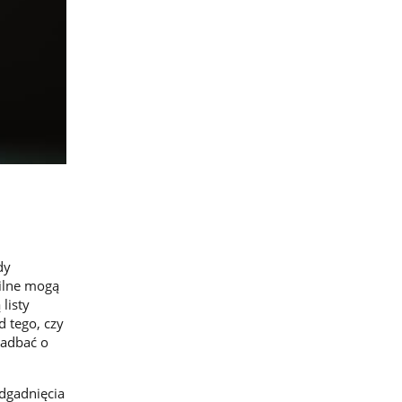
dy
ilne mogą
listy
d tego, czy
zadbać o
dgadnięcia