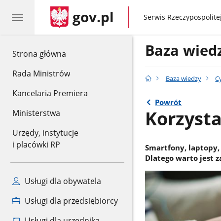
gov.pl
gov.pl
Serwis Rzeczypospolitej
Baza wied
gov.pl
Strona główna
Rada Ministrów
Baza wiedzy
C
Kancelaria Premiera
Powrót
Korzysta
Ministerstwa
Urzędy, instytucje
i placówki RP
Smartfony, laptopy,
Dlatego warto jest 
Usługi dla obywatela
Usługi dla przedsiębiorcy
Usługi dla urzędnika