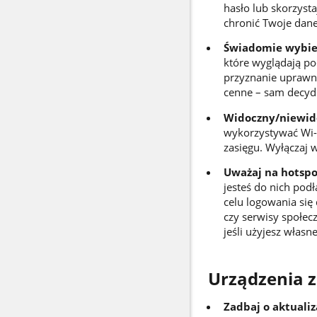
hasło lub skorzyst
chronić Twoje dane
Świadomie wybier
które wyglądają po
przyznanie uprawnie
cenne – sam decydu
Widoczny/niewid
wykorzystywać Wi-F
zasięgu. Wyłączaj 
Uważaj na hotspo
jesteś do nich pod
celu logowania się
czy serwisy społec
jeśli użyjesz wła
Urządzenia 
Zadbaj o aktualiz