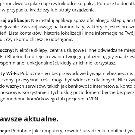
aj z możliwości jakie daje czytnik odcisku palca. Pomoże to doda
 w przypadku kradzieży lub utraty urządzenia.
aj aplikacje:
Nie instaluj aplikacji spoza oficjalnego sklepu, ani 
dejrzanie. Zwracaj uwagę na komunikaty, w których jesteś prosz
ń. Lista kontaktów, historia lokalizacji i inne informacje na Twó
j, czy i komu chcesz je udostępnić.
oczny:
Niektóre sklepy, centra usługowe i inne odwiedzane miej
i i Bluetooth do rejestrowania Twojego położenia, gdy znajdziesz
wspomniane funkcjonalności, kiedy z nich nie korzystasz.
ty Wi-Fi:
Publiczne sieci bezprzewodowe bywają niebezpieczne. 
łączony, przesyłane treści mogą być widoczne dla innych. Nie uży
 do ważnych serwisów, takich jak bankowość internetowa, konto 
znościowe. Korzystanie z tych usług poza domem będzie bezpieczn
snego modemu komórkowego lub połączenia VPN.
zawsze aktualne.
acje:
Podobnie jak komputery, również urządzenia mobilne bywa