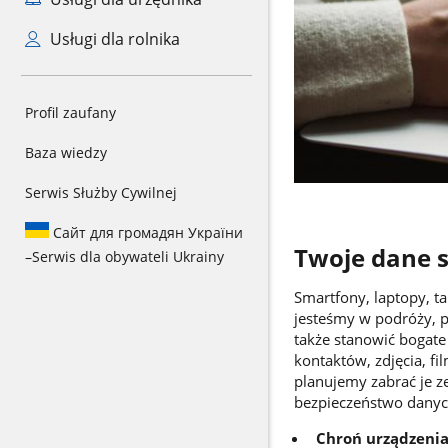
Usługi dla rolnika
Profil zaufany
Baza wiedzy
Serwis Służby Cywilnej
Сайт для громадян України
Twoje dane s
–
Serwis dla obywateli Ukrainy
Smartfony, laptopy, t
jesteśmy w podróży, 
także stanowić bogate 
kontaktów, zdjęcia, fi
planujemy zabrać je z
bezpieczeństwo danyc
Chroń urządzeni