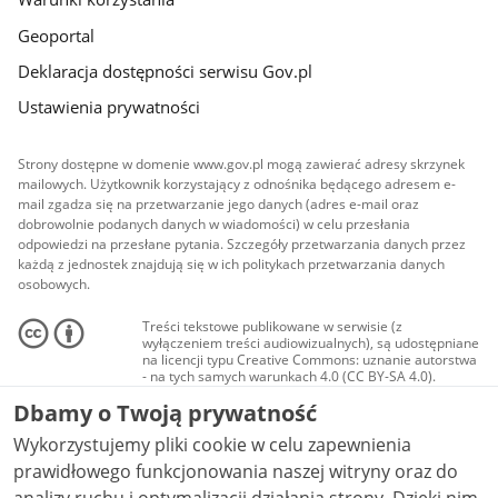
Geoportal
Deklaracja dostępności serwisu Gov.pl
Ustawienia prywatności
Strony dostępne w domenie www.gov.pl mogą zawierać adresy skrzynek
mailowych. Użytkownik korzystający z odnośnika będącego adresem e-
mail zgadza się na przetwarzanie jego danych (adres e-mail oraz
dobrowolnie podanych danych w wiadomości) w celu przesłania
odpowiedzi na przesłane pytania. Szczegóły przetwarzania danych przez
każdą z jednostek znajdują się w ich politykach przetwarzania danych
osobowych.
Treści tekstowe publikowane w serwisie (z
wyłączeniem treści audiowizualnych), są udostępniane
na licencji typu Creative Commons: uznanie autorstwa
- na tych samych warunkach 4.0 (CC BY-SA 4.0).
Materiały audiowizualne, w tym zdjęcia, materiały
Dbamy o Twoją prywatność
audio i wideo, są udostępniane na licencji typu
Creative Commons: uznanie autorstwa użycie
Wykorzystujemy pliki cookie w celu zapewnienia
niekomercyjne - bez utworów zależnych 4.0 (CC BY-
NC-ND 4.0), o ile nie jest to stwierdzone inaczej.
prawidłowego funkcjonowania naszej witryny oraz do