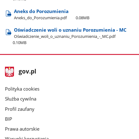
Aneks do Porozumienia
Aneks​_do​_Porozumienia.pdf
0.08MB
Oświadczenie woli o uznaniu Porozumienia - MC
Oświadczenie​_woli​_o​_uznaniu​_Porozumienia​_-​_MC.pdf
0.10MB
stopka
Strona
gov.pl
gov.pl
główna
gov.pl
Polityka cookies
Służba cywilna
Profil zaufany
BIP
Prawa autorskie
Warunki korzystania