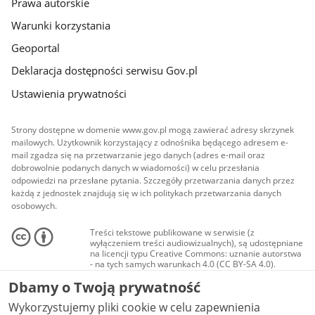
Prawa autorskie
Warunki korzystania
Geoportal
Deklaracja dostępności serwisu Gov.pl
Ustawienia prywatności
Strony dostępne w domenie www.gov.pl mogą zawierać adresy skrzynek
mailowych. Użytkownik korzystający z odnośnika będącego adresem e-
mail zgadza się na przetwarzanie jego danych (adres e-mail oraz
dobrowolnie podanych danych w wiadomości) w celu przesłania
odpowiedzi na przesłane pytania. Szczegóły przetwarzania danych przez
każdą z jednostek znajdują się w ich politykach przetwarzania danych
osobowych.
Treści tekstowe publikowane w serwisie (z
wyłączeniem treści audiowizualnych), są udostępniane
na licencji typu Creative Commons: uznanie autorstwa
- na tych samych warunkach 4.0 (CC BY-SA 4.0).
Materiały audiowizualne, w tym zdjęcia, materiały
Dbamy o Twoją prywatność
audio i wideo, są udostępniane na licencji typu
Creative Commons: uznanie autorstwa użycie
Wykorzystujemy pliki cookie w celu zapewnienia
niekomercyjne - bez utworów zależnych 4.0 (CC BY-