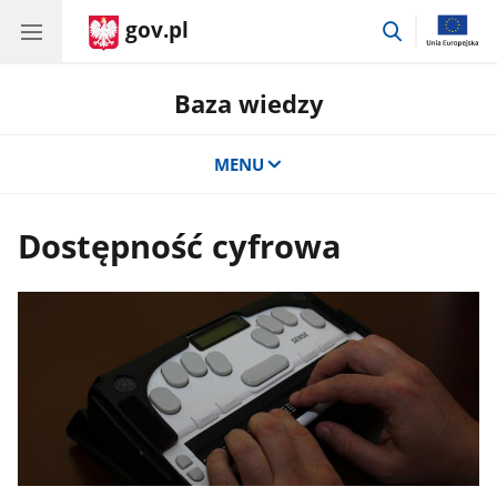
gov.pl
przejdź
do
wyszukiwar
Baza wiedzy
MENU
Dostępność cyfrowa