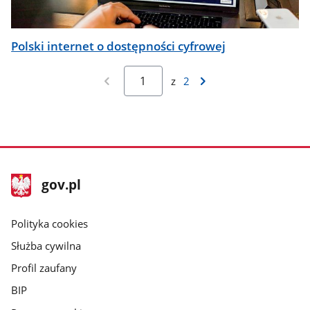
Polski internet o dostępności cyfrowej
z
2
stopka
Strona
gov.pl
gov.pl
główna
gov.pl
Polityka cookies
Służba cywilna
Profil zaufany
BIP