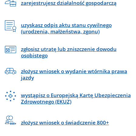
zarejestrujesz działalność gospodarczą
uzyskasz odpis aktu stanu cywilnego
(urodzenia, małżeństwa, zgonu)
zgłosisz utratę lub zniszczenie dowodu
osobistego
złożysz wniosek o wydanie wtórnika prawa
jazdy
wystąpisz o Europejską Kartę Ubezpieczenia
Zdrowotnego (EKUZ)
złożysz wniosek o świadczenie 800+