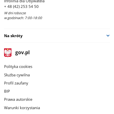
Infolinia dla Obywatela
+ 48 (42) 253 54 50
W dni robocze
w godzinach: 7:00-18:00
Na skróty
stopka
Strona
gov.pl
gov.pl
główna
gov.pl
Polityka cookies
Służba cywilna
Profil zaufany
BIP
Prawa autorskie
Warunki korzystania