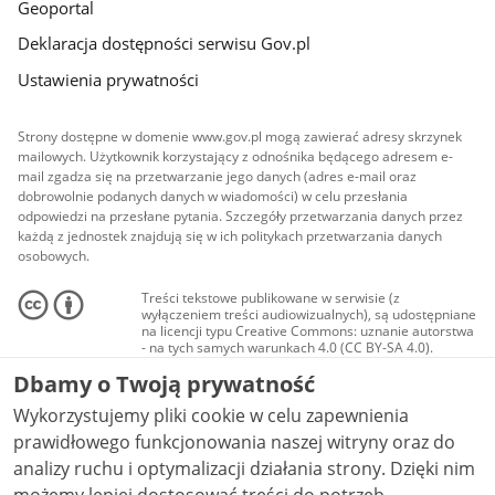
Geoportal
Deklaracja dostępności serwisu Gov.pl
Ustawienia prywatności
Strony dostępne w domenie www.gov.pl mogą zawierać adresy skrzynek
mailowych. Użytkownik korzystający z odnośnika będącego adresem e-
mail zgadza się na przetwarzanie jego danych (adres e-mail oraz
dobrowolnie podanych danych w wiadomości) w celu przesłania
odpowiedzi na przesłane pytania. Szczegóły przetwarzania danych przez
każdą z jednostek znajdują się w ich politykach przetwarzania danych
osobowych.
Treści tekstowe publikowane w serwisie (z
wyłączeniem treści audiowizualnych), są udostępniane
na licencji typu Creative Commons: uznanie autorstwa
- na tych samych warunkach 4.0 (CC BY-SA 4.0).
Materiały audiowizualne, w tym zdjęcia, materiały
Dbamy o Twoją prywatność
audio i wideo, są udostępniane na licencji typu
Creative Commons: uznanie autorstwa użycie
Wykorzystujemy pliki cookie w celu zapewnienia
niekomercyjne - bez utworów zależnych 4.0 (CC BY-
NC-ND 4.0), o ile nie jest to stwierdzone inaczej.
prawidłowego funkcjonowania naszej witryny oraz do
analizy ruchu i optymalizacji działania strony. Dzięki nim