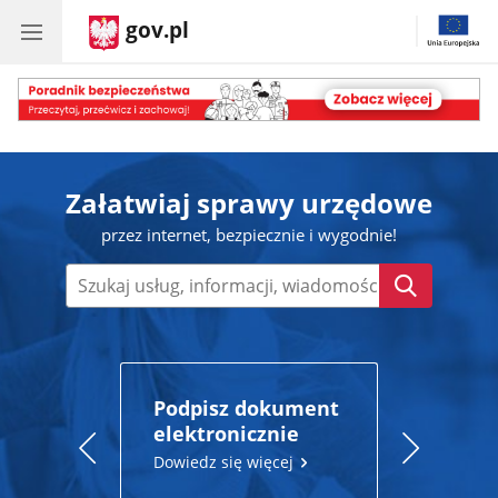
gov.pl
Poradnik
bezpieczeństwa
Załatwiaj sprawy urzędowe
przez internet, bezpiecznie i wygodnie!
Wyszukaj
Podpisz dokument
Szczepie
elektronicznie
przeciwk
19
Dowiedz się więcej
Dowiedz si