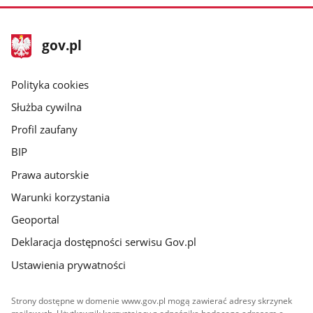
stopka
Strona
gov.pl
gov.pl
główna
gov.pl
Polityka cookies
Służba cywilna
Profil zaufany
BIP
Prawa autorskie
Warunki korzystania
Geoportal
Deklaracja dostępności serwisu Gov.pl
Ustawienia prywatności
Strony dostępne w domenie www.gov.pl mogą zawierać adresy skrzynek