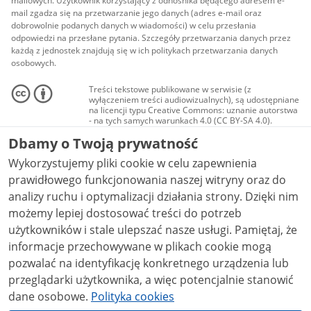
mailowych. Użytkownik korzystający z odnośnika będącego adresem e-
mail zgadza się na przetwarzanie jego danych (adres e-mail oraz
dobrowolnie podanych danych w wiadomości) w celu przesłania
odpowiedzi na przesłane pytania. Szczegóły przetwarzania danych przez
każdą z jednostek znajdują się w ich politykach przetwarzania danych
osobowych.
Treści tekstowe publikowane w serwisie (z
wyłączeniem treści audiowizualnych), są udostępniane
na licencji typu Creative Commons: uznanie autorstwa
- na tych samych warunkach 4.0 (CC BY-SA 4.0).
Materiały audiowizualne, w tym zdjęcia, materiały
Dbamy o Twoją prywatność
audio i wideo, są udostępniane na licencji typu
Creative Commons: uznanie autorstwa użycie
Wykorzystujemy pliki cookie w celu zapewnienia
niekomercyjne - bez utworów zależnych 4.0 (CC BY-
NC-ND 4.0), o ile nie jest to stwierdzone inaczej.
prawidłowego funkcjonowania naszej witryny oraz do
analizy ruchu i optymalizacji działania strony. Dzięki nim
możemy lepiej dostosować treści do potrzeb
użytkowników i stale ulepszać nasze usługi. Pamiętaj, że
informacje przechowywane w plikach cookie mogą
pozwalać na identyfikację konkretnego urządzenia lub
przeglądarki użytkownika, a więc potencjalnie stanowić
dane osobowe.
Polityka cookies