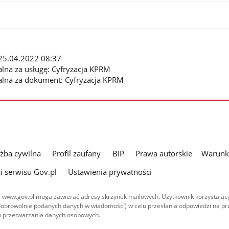
: 25.04.2022 08:37
alna za usługę: Cyfryzacja KPRM
alna za dokument: Cyfryzacja KPRM
użba cywilna
Profil zaufany
BIP
Prawa autorskie
Warunki
i serwisu Gov.pl
Ustawienia prywatności
 www.gov.pl mogą zawierać adresy skrzynek mailowych. Użytkownik korzystający
dobrowolnie podanych danych w wiadomości) w celu przesłania odpowiedzi na prz
ach przetwarzania danych osobowych.