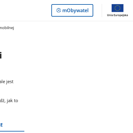
Logowanie
mObywatel
do
panelu
mobilnej
i
le jest
ź, jak to
IE