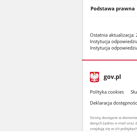
Podstawa prawna
Ostatnia aktualizacja
Instytucja odpowiedzi
Instytucja odpowiedzi
stopka
Strona
gov.pl
gov.pl
główna
gov.pl
Polityka cookies
Sł
Deklaracja dostępnośc
Strony dostępne w domenie
danych (adres e-mail oraz 
znajdują się w ich polityk