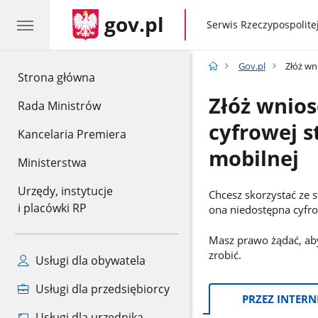
gov.pl
gov.pl
Serwis Rzeczypospolitej
Gov.pl
Złóż wni
gov.pl
Strona główna
Złóż wnios
Rada Ministrów
cyfrowej s
Kancelaria Premiera
mobilnej
Ministerstwa
Urzędy, instytucje
Chcesz skorzystać ze s
i placówki RP
ona niedostępna cyfr
Masz prawo żądać, aby
zrobić.
Usługi dla obywatela
Usługi dla przedsiębiorcy
Informacje:
PRZEZ INTERN
Usługi dla urzędnika