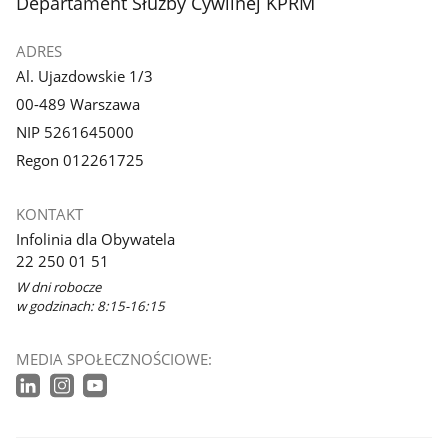
stopka
Departament Służby Cywilnej KPRM
ADRES
Al. Ujazdowskie 1/3
00-489 Warszawa
NIP 5261645000
Regon 012261725
KONTAKT
Infolinia dla Obywatela
22 250 01 51
W dni robocze
w godzinach: 8:15-16:15
MEDIA SPOŁECZNOŚCIOWE: