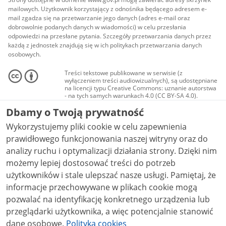
mailowych. Użytkownik korzystający z odnośnika będącego adresem e-
mail zgadza się na przetwarzanie jego danych (adres e-mail oraz
dobrowolnie podanych danych w wiadomości) w celu przesłania
odpowiedzi na przesłane pytania. Szczegóły przetwarzania danych przez
każdą z jednostek znajdują się w ich politykach przetwarzania danych
osobowych.
Treści tekstowe publikowane w serwisie (z
wyłączeniem treści audiowizualnych), są udostępniane
na licencji typu Creative Commons: uznanie autorstwa
- na tych samych warunkach 4.0 (CC BY-SA 4.0).
Materiały audiowizualne, w tym zdjęcia, materiały
Dbamy o Twoją prywatność
audio i wideo, są udostępniane na licencji typu
Creative Commons: uznanie autorstwa użycie
Wykorzystujemy pliki cookie w celu zapewnienia
niekomercyjne - bez utworów zależnych 4.0 (CC BY-
NC-ND 4.0), o ile nie jest to stwierdzone inaczej.
prawidłowego funkcjonowania naszej witryny oraz do
analizy ruchu i optymalizacji działania strony. Dzięki nim
możemy lepiej dostosować treści do potrzeb
użytkowników i stale ulepszać nasze usługi. Pamiętaj, że
informacje przechowywane w plikach cookie mogą
pozwalać na identyfikację konkretnego urządzenia lub
przeglądarki użytkownika, a więc potencjalnie stanowić
dane osobowe.
Polityka cookies