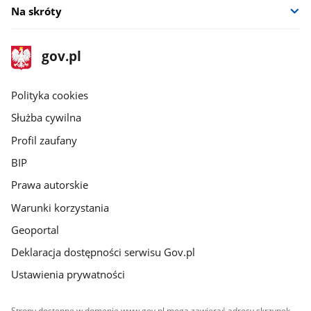
Na skróty
stopka
Strona
gov.pl
gov.pl
główna
gov.pl
Polityka cookies
Służba cywilna
Profil zaufany
BIP
Prawa autorskie
Warunki korzystania
Geoportal
Deklaracja dostępności serwisu Gov.pl
Ustawienia prywatności
Strony dostępne w domenie www.gov.pl mogą zawierać adresy skrzynek