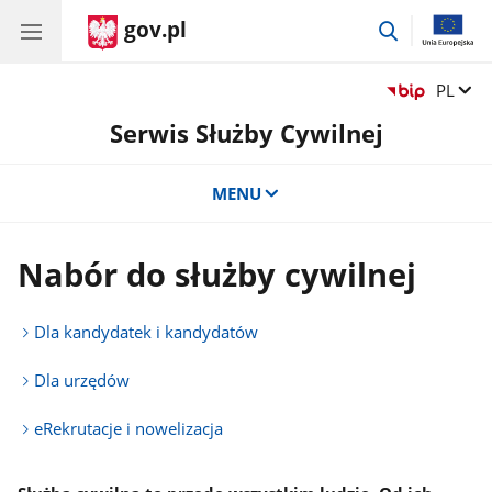
gov.pl
przejdź
do
wyszukiwar
Zmień 
PL
Serwis Służby Cywilnej
MENU
Nabór do służby cywilnej
Dla kandydatek i kandydatów
Dla urzędów
eRekrutacje i nowelizacja