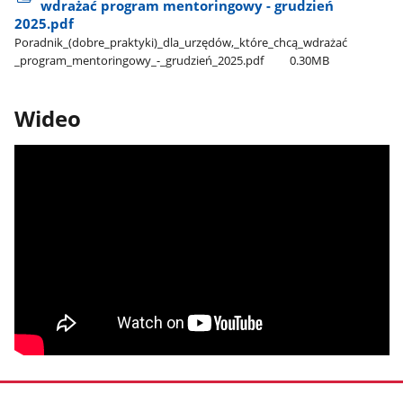
wdrażać program mentoringowy - grudzień
2025.pdf
Poradnik​_(dobre​_praktyki)​_dla​_urzędów,​_które​_chcą​_wdrażać​
_program​_mentoringowy​_-​_grudzień​_2025.pdf
0.30MB
Wideo