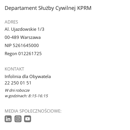
stopka
Departament Służby Cywilnej KPRM
ADRES
Al. Ujazdowskie 1/3
00-489 Warszawa
NIP 5261645000
Regon 012261725
KONTAKT
Infolinia dla Obywatela
22 250 01 51
W dni robocze
w godzinach: 8:15-16:15
MEDIA SPOŁECZNOŚCIOWE: