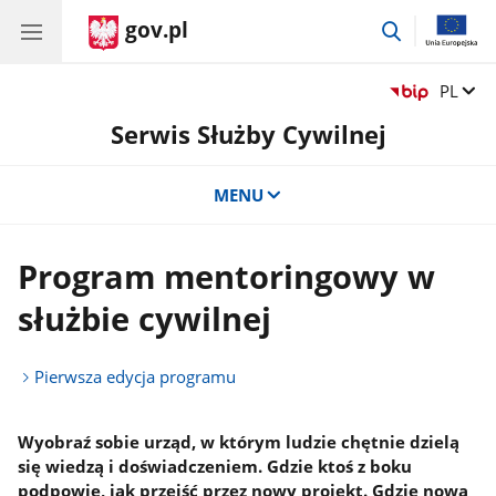
gov.pl
przejdź
do
wyszukiwar
Zmień 
PL
Serwis Służby Cywilnej
MENU
Program mentoringowy w
służbie cywilnej
Pierwsza edycja programu
Wyobraź sobie urząd, w którym ludzie chętnie dzielą
się wiedzą i doświadczeniem. Gdzie ktoś z boku
podpowie, jak przejść przez nowy projekt. Gdzie nowa