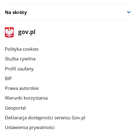
Na skróty
stopka
Strona
gov.pl
gov.pl
główna
gov.pl
Polityka cookies
Służba cywilna
Profil zaufany
BIP
Prawa autorskie
Warunki korzystania
Geoportal
Deklaracja dostępności serwisu Gov.pl
Ustawienia prywatności