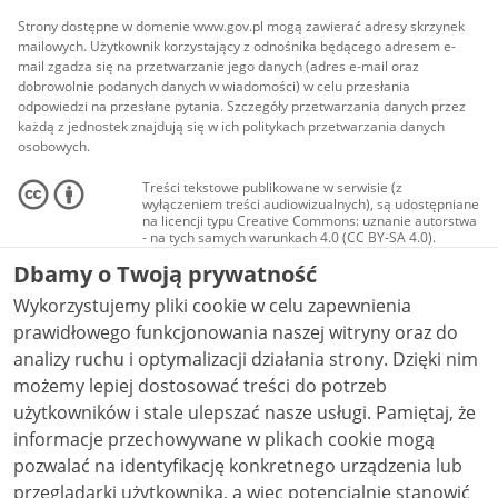
Strony dostępne w domenie www.gov.pl mogą zawierać adresy skrzynek
mailowych. Użytkownik korzystający z odnośnika będącego adresem e-
mail zgadza się na przetwarzanie jego danych (adres e-mail oraz
dobrowolnie podanych danych w wiadomości) w celu przesłania
odpowiedzi na przesłane pytania. Szczegóły przetwarzania danych przez
każdą z jednostek znajdują się w ich politykach przetwarzania danych
osobowych.
Treści tekstowe publikowane w serwisie (z
wyłączeniem treści audiowizualnych), są udostępniane
na licencji typu Creative Commons: uznanie autorstwa
- na tych samych warunkach 4.0 (CC BY-SA 4.0).
Materiały audiowizualne, w tym zdjęcia, materiały
Dbamy o Twoją prywatność
audio i wideo, są udostępniane na licencji typu
Creative Commons: uznanie autorstwa użycie
Wykorzystujemy pliki cookie w celu zapewnienia
niekomercyjne - bez utworów zależnych 4.0 (CC BY-
NC-ND 4.0), o ile nie jest to stwierdzone inaczej.
prawidłowego funkcjonowania naszej witryny oraz do
analizy ruchu i optymalizacji działania strony. Dzięki nim
możemy lepiej dostosować treści do potrzeb
użytkowników i stale ulepszać nasze usługi. Pamiętaj, że
informacje przechowywane w plikach cookie mogą
pozwalać na identyfikację konkretnego urządzenia lub
przeglądarki użytkownika, a więc potencjalnie stanowić