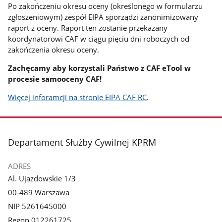
Po zakończeniu okresu oceny (określonego w formularzu
zgłoszeniowym) zespół EIPA sporządzi zanonimizowany
raport z oceny. Raport ten zostanie przekazany
koordynatorowi CAF w ciągu pięciu dni roboczych od
zakończenia okresu oceny.
Zachęcamy aby korzystali Państwo z CAF eTool w
procesie samooceny CAF!
Więcej inforamcji na stronie EIPA CAF RC
.
stopka
Departament Służby Cywilnej KPRM
ADRES
Al. Ujazdowskie 1/3
00-489 Warszawa
NIP 5261645000
Regon 012261725