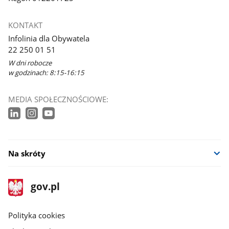
KONTAKT
Infolinia dla Obywatela
22 250 01 51
W dni robocze
w godzinach: 8:15-16:15
MEDIA SPOŁECZNOŚCIOWE:
Na skróty
stopka
Strona
gov.pl
gov.pl
główna
gov.pl
Polityka cookies